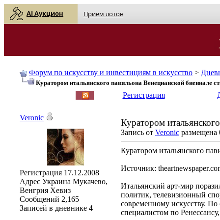
AI Аукцион
Прием лотов
Форум по искусству и инвестициям в искусство
>
Днев
Куратором итальянского павильона Венецианской биеннале ст
English
| Русский
Регистрация
Veronic
Куратором итальянского
Запись от
Veronic
размещена 0
Куратором итальянского пав
Источник: theartnewspaper.co
Регистрация
17.12.2008
Адрес
Украина Мукачево,
Итальянский арт-мир порази
Венгрия Хевиз
политик, телевизионный спор
Сообщений
2,165
современному искусству. По 
Записей в дневнике
4
специалистом по Ренессансу