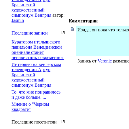
Брагинский
художественный
симпозиум Венгрия
автор:
Jasmin
Комментарии
Изида, он пока что тольк
Последние записи
Куратором итальянского
павильона Венецианской
биеннале станет
ненавистник современног
Запись от
Veronic
размещен
Интервью на венгерском
телевидении Артур
Брагинский
художественный
симпозиум Венгрия
То. что мне понравилось,
и даже больше.....
Мнение о "Черном
квадрате"
Последние посетители