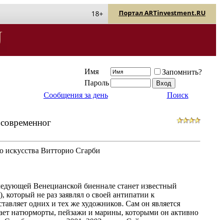
Портал ARTinvestment.RU
18+
Имя
Запомнить?
Пароль
Сообщения за день
Поиск
 современног
о искусства Витторио Сгарби
следующей Венецианской биеннале станет известный
, который не раз заявлял о своей антипатии к
ставляет одних и тех же художников. Сам он является
тает натюрморты, пейзажи и марины, которыми он активно