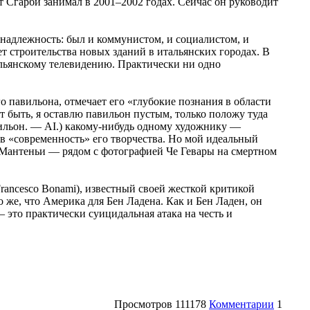
т Сгарби занимал в 2001–2002 годах. Сейчас он руководит
инадлежность: был и коммунистом, и социалистом, и
ет строительства новых зданий в итальянских городах. В
альянскому телевидению. Практически ни одно
 павильона, отмечает его «глубокие познания в области
 быть, я оставлю павильон пустым, только положу туда
авильон. — AI.) какому-нибудь одному художнику —
 «современность» его творчества. Но мой идеальный
 Мантеньи — рядом с фотографией Че Гевары на смертном
ancesco Bonami), известный своей жесткой критикой
 же, что Америка для Бен Ладена. Как и Бен Ладен, он
 это практически суицидальная атака на честь и
Просмотров
111178
Комментарии
1