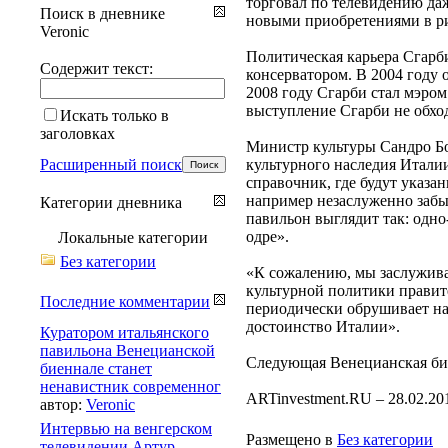
торговал по телевидению даж
Поиск в дневнике
новыми приобретениями в ри
Veronic
Политическая карьера Сгарби
Содержит текст:
консерватором. В 2004 году 
2008 году Сгарби стал мэро
выступление Сгарби не обходи
Искать только в
заголовках
Министр культуры Сандро Бон
Расширенный поиск
культурного наследия Италии
справочник, где будут указа
например незаслуженно забы
Категории дневника
павильон выглядит так: одн
одре».
Локальные категории
Без категории
«К сожалению, мы заслужива
культурной политики правите
Последние комментарии
периодически обрушивает на 
достоинство Италии».
Куратором итальянского
павильона Венецианской
Следующая Венецианская биен
биеннале станет
ненавистник современног
ARTinvestment.RU – 28.02.201
автор:
Veronic
Интервью на венгерском
Размещено в
Без категории
телевидении Артур