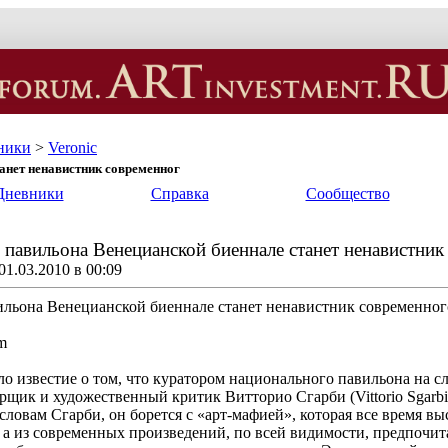
ники
>
Veronic
анет ненавистник современног
Дневники
Справка
Сообщество
 павильона Венецианской биеннале станет ненавистник
1.03.2010 в 00:09
ильона Венецианской биеннале станет ненавистник современног
m
ло известие о том, что куратором национального павильона на 
щик и художественный критик Витторио Сгарби (Vittorio Sgarbi)
словам Сгарби, он борется с «арт-мафией», которая все время вы
, а из современных произведений, по всей видимости, предпочи