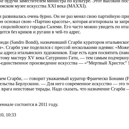
е будучи заместителем министра по культуре. Этот высокий пос
мском музее искусства XXI века (MAXXI).
 развивалась очень бурно. Он не раз менял свою партийную пр
он основал свою «Партию красоты», которая агитировала за запр
м сицилийского городка Салеми. Его часто можно увидеть по ит
тся без криков и ругани в чей-то адрес.
ди (Sandro Bondi), назначивший Сгарби куратором итальянского
». Сгарби уже поделился с прессой несколькими идеями: «Может
ны адреса итальянских художников. Еще есть идея посвятить (п
тому мастеру XV века Сатурнино Гати, — тем самым подчеркнув
о-единственное произведение искусства — «“Мертвый Христос”
ем Сгарби, — говорит уважаемый куратор Франческо Бонами (Fr
льства Берлускони. — Для него современное искусство — это то
врага неистовые тирады. Надо сказать, что назначение Сгарби —
нале состоится в 2011 году.
0, 10:33