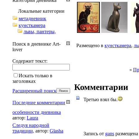
Категории дневника
Локальные категории
метадневник
кунсткамера
львы, пантеры,
Поиск в дневнике Art-
Размещено в
кунсткамера
,
ль
lover
Содержит текст:
«
Пр
Искать только в
заголовках
Комментарии
Расширенный поиск
Третью взял бы.
Последние комментарии
особенности дневника
автор:
Laura
Cледуя народной
традиции,
автор:
Glasha
Запись от
gans
размещена 