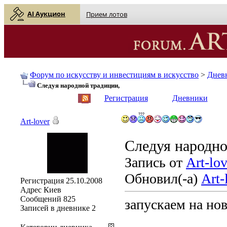
AI Аукцион
Прием лотов
Форум по искусству и инвестициям в искусство
>
Днев
Cледуя народной традиции,
English
| Русский
Регистрация
Дневники
Art-lover
Cледуя народно
Запись от
Art-lov
Обновил(-а)
Art-
Регистрация
25.10.2008
Адрес
Киев
Сообщений
825
запускаем на но
Записей в дневнике
2