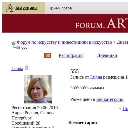
AI Аукцион
Прием лотов
Форум по искусству и инвестициям в искусство
>
Днев
555
English
| Русский
Регистрация
Дневники
Lunna
555
Запись от
Lunna
размещена 14
55555555ыыыыы
Размещено в
Без категории
Регистрация
29.06.2016
«
Пр
Адрес
Россия, Санкт-
Петербург
Комментарии
Сообщений
20