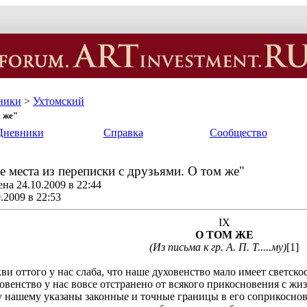
ники
>
Ухтомский
м же"
Дневники
Справка
Сообщество
 места из переписки с друзьями. О том же"
на 24.10.2009 в 22:44
.2009 в 22:53
IX
О ТОМ ЖЕ
(Из письма к гр. А. П. Т.....му)
[1]
ви оттого у нас слаба, что наше духовенство мало имеет светскос
ховенство у нас вовсе отстранено от всякого прикосновения с ж
 нашему указаны законные и точные границы в его соприкоснове