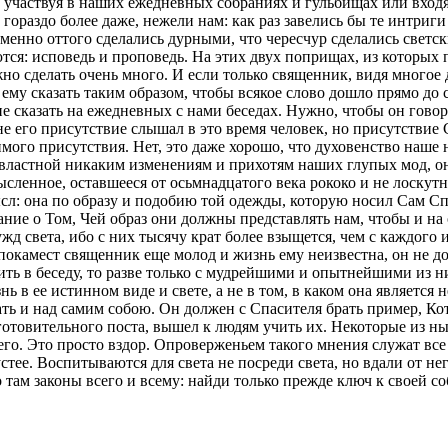
, участвуя в наших ежедневных собраниях и гульбищах или вход
гораздо более даже, нежели нам: как раз завелись бы те интриг
енно оттого сделались дурными, что чересчур сделались светс
тся: исповедь и проповедь. На этих двух поприщах, из которых п
жно сделать очень много. И если только священник, видя многое 
 ему сказать таким образом, чтобы всякое слово дошло прямо до 
не сказать на ежедневных с нами беседах. Нужно, чтобы он говор
е его присутствие слышал в это время человек, но присутствие
мого присутствия. Нет, это даже хорошо, что духовенство наше 
двластной никаким изменениям и прихотям наших глупых мод, он
ысленное, оставшееся от осьмнадцатого века рококо и не лоскут
сл: она по образу и подобию той одежды, которую носил Сам Сп
ние о Том, Чей образ они должны представлять нам, чтобы и на 
д света, ибо с них тысячу крат более взыщется, чем с каждого 
покамест священник еще молод и жизнь ему неизвестна, он не до
ить в беседу, то разве только с мудрейшими и опытнейшими из н
знь в ее истинном виде и свете, а не в том, в каком она являет
ать и над самим собою. Он должен с Спасителя брать пример, Ко
готовительного поста, вышел к людям учить их. Некоторые из н
 его. Это просто вздор. Опроверженьем такого мнения служат все
стее. Воспитываются для света не посреди света, но вдали от не
 там законы всего и всему: найди только прежде ключ к своей с