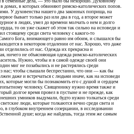
я в семейные дела, — это было бы нехорошо. Духовному
и в домах, в которых обвиняют римско-католических попов.
кими. У духовенства нашего два законных поприща, на
ервое бывает только раз или два в год, а второе может
дурное в людях, умел до времени молчать о нем и долго
сердца, то он уже скажет об этом так сильно на исповеди и
ил стоящему среди света человеку с какого-то
 Самого Бога, внимающего равно им обоим, и слышался бы
находится в некотором отдалении от нас. Хорошо, что даже
и отделились от нас. Одежда их прекрасна и
ная, ничего не объясняющая одежда римско-католических
аситель. Нужно, чтобы и в самой одежде своей они
один миг не позабылись и не растерялись среди
из нас; чтобы слышали беспрестанно, что они — как бы
лжен даже и встречаться с людьми иначе, как на исповеди
их, которые могли бы познакомить его с душой и сердцем
ся неопытному человеку. Священнику нужно время также и
торый долгое время провел в пустыне и не прежде, как
ынешних умников выдумали, будто нужно толкаться среди
 светские люди, которые толкаются вечно среди света и
го, в глубоком внутреннем созерцании, в исследовании
обственной душе; когда же найдешь, тогда этим же самым