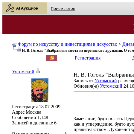
AI Аукцион
Прием лотов
Форум по искусству и инвестициям в искусство
>
Днев
Н. В. Гоголь "Выбранные места из переписки с друзьями. О то
English
| Русский
Регистрация
Ухтомский
Н. В. Гоголь "Выбранные
Запись от
Ухтомский
размеще
Обновил(-а)
Ухтомский
24.10
Регистрация
18.07.2009
Адрес
Москва
Сообщений
1,148
Замечание, будто власть Церк
Записей в дневнике
6
как и утверждение, будто ду
правительством. Духовенству