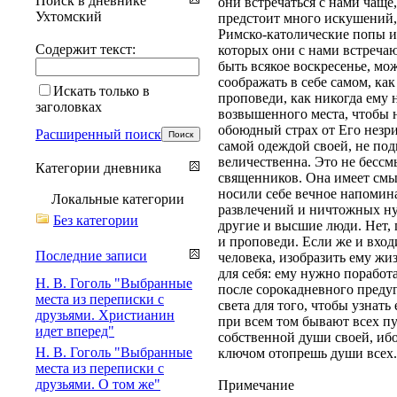
Поиск в дневнике
они встречаться с нами чаще
Ухтомский
предстоит много искушений, 
Римско-католические попы им
Содержит текст:
которых они с нами встречаю
быть всякое воскресенье, мо
соображать в себе самом, как
Искать только в
проповеди, как никогда ему 
заголовках
возвышенного места, чтобы н
обоюдный страх от Его незри
Расширенный поиск
самой одеждой своей, не по
величественна. Это не бессм
Категории дневника
священников. Она имеет смы
носили себе вечное напомина
Локальные категории
развлечений и ничтожных нуж
Без категории
другие и высшие люди. Нет, 
и проповеди. Если же и вход
Последние записи
человека, изобразить ему жи
для себя: ему нужно поработ
Н. В. Гоголь "Выбранные
после сорокадневного преду
места из переписки с
света для того, чтобы узнать
друзьями. Христианин
при всем том бывают всех пу
идет вперед"
собственной души своей, ибо
Н. В. Гоголь "Выбранные
ключом отопрешь души всех.
места из переписки с
друзьями. О том же"
Примечание