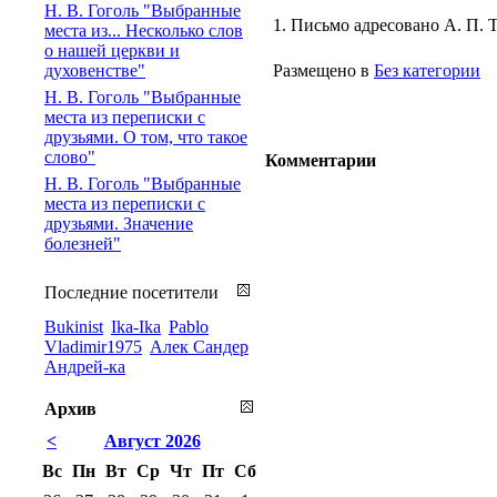
Н. В. Гоголь "Выбранные
1. Письмо адресовано А. П. 
места из... Несколько слов
о нашей церкви и
духовенстве"
Размещено в
Без категории
Н. В. Гоголь "Выбранные
места из переписки с
друзьями. О том, что такое
слово"
Комментарии
Н. В. Гоголь "Выбранные
места из переписки с
друзьями. Значение
болезней"
Последние посетители
Bukinist
Ika-Ika
Pablo
Vladimir1975
Алек Сандер
Андрей-ка
Архив
<
Август 2026
Вс
Пн
Вт
Ср
Чт
Пт
Сб