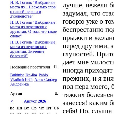
Н. В. Гоголь "Выбранные
лучше, нежели бы
места из... Несколько слов
задумал, что ста
о нашей церкви и
духовенстве"
говорю уже о том
Н. В. Гоголь "Выбранные
места из переписки с
беспрестанно под
друзьями. О том, что такое
прыжки и желань
слово"
Н. В. Гоголь "Выбранные
перед другими, 
места из переписки с
друзьями. Значение
глупостей. Прит
болезней"
дает мне милость
Последние посетители
иногда приходят
Bukinist
Ika-Ika
Pablo
прежних, и я виж
Vladimir1975
Алек Сандер
Андрей-ка
под пера моего, 
тяжких болезненн
Архив
занесся! каким 
<
Август 2026
Вс
Пн
Вт
Ср
Чт
Пт
Сб
себя! Но, слыша