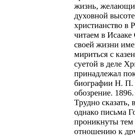
жизнь, желающие
духовной высоте
христианство в 
читаем в Исааке
своей жизни име
мириться с казе
суетой в деле Х
принадлежал по
биографии Н. П.
обозрение. 1896.
Трудно сказать, 
однако письма Г
проникнуты тем 
отношению к дру