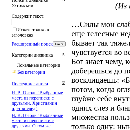
Поиск в дневнике
(Из 
Ухтомский
Содержит текст:
…Силы мои слабе
Искать только в
еще телесные не
заголовках
бывает так тяжел
Расширенный поиск
чувствуется во в
Категории дневника
Бог знает чему, 
Локальные категории
доберешься до п
Без категории
восклицаешь: «Б
Последние записи
потом, когда ог
Н. В. Гоголь "Выбранные
глубже себе вну
места из переписки с
друзьями. Христианин
одних слез и бла
идет вперед"
множества польз,
Н. В. Гоголь "Выбранные
места из переписки с
только одну: нын
друзьями. О том же"