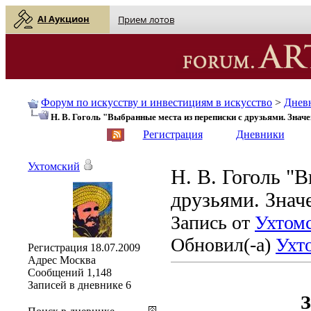
AI Аукцион
Прием лотов
Форум по искусству и инвестициям в искусство
>
Днев
Н. В. Гоголь "Выбранные места из переписки с друзьями. Значе
English
| Русский
Регистрация
Дневники
Ухтомский
Н. В. Гоголь "
друзьями. Знач
Запись от
Ухтом
Обновил(-а)
Ухт
Регистрация
18.07.2009
Адрес
Москва
Сообщений
1,148
Записей в дневнике
6