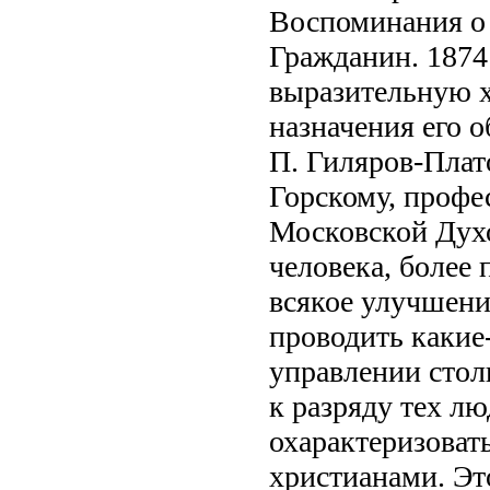
Воспоминания о 
Гражданин. 1874
выразительную х
назначения его о
П. Гиляров-Плат
Горскому, профе
Московской Духо
человека, более 
всякое улучшени
проводить какие
управлении сто
к разряду тех л
охарактеризовать
христианами. Э