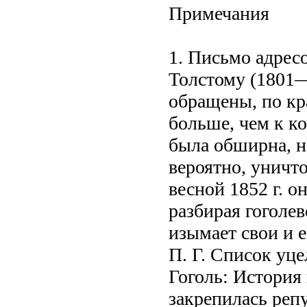
Примечания
1. Письмо адрес
Толстому (1801
обращены, по кр
больше, чем к к
была обширна, н
вероятно, уничт
весной 1852 г. о
разбирая гоголев
изымает свои и 
П. Г. Список уц
Гоголь: История 
закрепилась репу