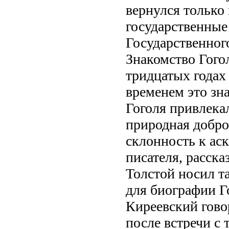
вернулся только 
государственные
Государственного
Знакомство Гого
тридцатых годах 
временем это зн
Гоголя привлека
природная добро
склонность к аск
писателя, расска
Толстой носил т
для биографии Гог
Киреевский гово
после встречи с 