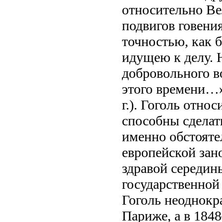
относительно Ве
подвигов говени
точностью, как 
идущею к делу. 
добровольного в
этого времени…» 
г.). Гоголь отно
способны сделат
именно обстояте
европейской зан
здравой середин
государственной
Гоголь неоднокра
Париже, а в 184