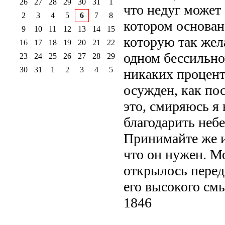
26
27
28
29
30
31
1
что недуг может 
2
3
4
5
6
7
8
котором основана
9
10
11
12
13
14
15
которую так жел
16
17
18
19
20
21
22
одном бессильном
23
24
25
26
27
28
29
30
31
1
2
3
4
5
никаких процент
осужден, как по
это, смиряюсь я 
благодарить неб
Принимайте же и
что он нужен. М
открылось перед 
его высокого см
1846