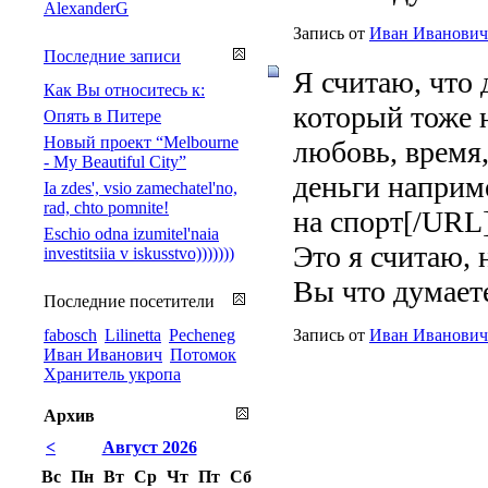
AlexanderG
Запись от
Иван Иванович
Последние записи
Я считаю, что 
Как Вы относитесь к:
который тоже 
Опять в Питере
Новый проект “Melbourne
любовь, время
- My Beautiful City”
деньги наприме
Ia zdes', vsio zamechatel'no,
rad, chto pomnite!
на спорт[/URL
Eschio odna izumitel'naia
Это я считаю, 
investitsiia v iskusstvo)))))))
Вы что думает
Последние посетители
fabosch
Lilinetta
Pecheneg
Запись от
Иван Иванович
Иван Иванович
Потомок
Хранитель укропа
Архив
<
Август 2026
Вс
Пн
Вт
Ср
Чт
Пт
Сб