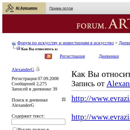
AI Аукцион
Прием лотов
Форум по искусству и инвестициям в искусство
>
Днев
Как Вы относитесь к:
English
| Русский
Регистрация
Дневники
AlexanderG
Как Вы относит
Регистрация
07.09.2008
Запись от
Alexan
Сообщений
2,275
Записей в дневнике
39
http://www.evrazia
Поиск в дневнике
AlexanderG
http://www.evrazi
Содержит текст:
Искать только в