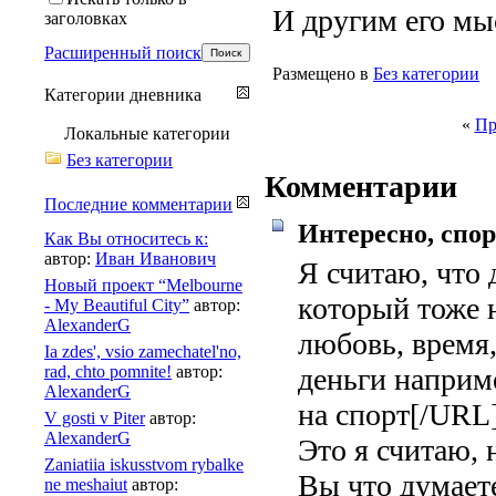
И другим его мы
заголовках
Расширенный поиск
Размещено в
Без категории
Категории дневника
«
Пр
Локальные категории
Без категории
Комментарии
Последние комментарии
Интересно, спор
Как Вы относитесь к:
автор:
Иван Иванович
Я считаю, что 
Новый проект “Melbourne
который тоже 
- My Beautiful City”
автор:
AlexanderG
любовь, время
Ia zdes', vsio zamechatel'no,
rad, chto pomnite!
автор:
деньги наприме
AlexanderG
на спорт[/URL
V gosti v Piter
автор:
AlexanderG
Это я считаю, 
Zaniatiia iskusstvom rybalke
Вы что думает
ne meshaiut
автор: