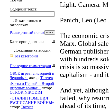
Тютчев
Light. Camera. Mo
Содержит текст:
Panich, Leo (Leo 
Искать только в
заголовках
Расширенный поиск
The economic cris
Категории дневника
Marx. Global sales
German publisher 
Локальные категории
Без категории
with hundreds sold
crisis is so massiv
Последние комментарии
capitalism - and it
ОБСЕ играет с историей в
Чернобыль
автор:
Тютчев
Факты о Первой и Второй
мировых войнах...
автор:
And yet, although 
OTROK NIKODIM
failed, why resur
«СТАЛИН ИЗМЕНИЛ
РАСПИСАНИЕ ВОЙНЫ»
ahead of its time, 
автор:
Тютчев