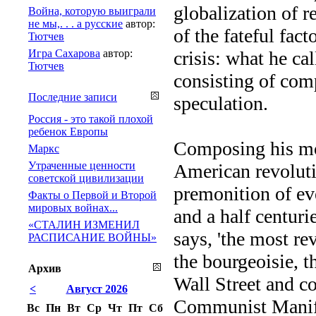
globalization of 
Война, которую выиграли
не мы,. . . а русские
автор:
of the fateful fac
Тютчев
Игра Сахарова
автор:
crisis: what he cal
Тютчев
consisting of com
Последние записи
speculation.
Россия - это такой плохой
ребенок Европы
Composing his mo
Маркс
Утраченные ценности
American revoluti
советской цивилизации
premonition of eve
Факты о Первой и Второй
мировых войнах...
and a half centuri
«СТАЛИН ИЗМЕНИЛ
says, 'the most re
РАСПИСАНИЕ ВОЙНЫ»
the bourgeoisie, t
Архив
Wall Street and c
<
Август 2026
Communist Manifes
Вс
Пн
Вт
Ср
Чт
Пт
Сб