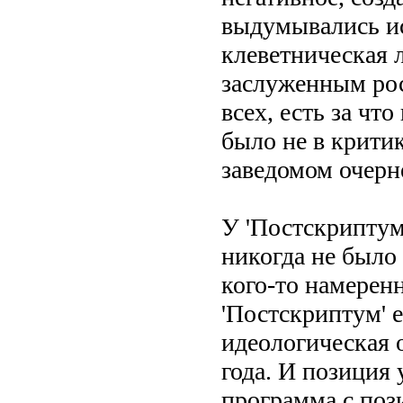
выдумывались ист
клеветническая 
заслуженным рос
всех, есть за чт
было не в критик
заведомом очерн
У 'Постскриптума
никогда не было 
кого-то намерен
'Постскриптум' е
идеологическая 
года. И позиция 
программа с поз