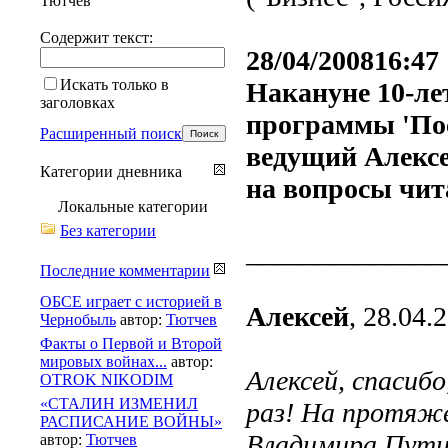
Тютчев
Содержит текст:
28/04/200816:47
Искать только в
Накануне 10-ле
заголовках
программы 'Пос
Расширенный поиск
ведущий Алекс
Категории дневника
на вопросы чи
Локальные категории
Без категории
______________
Последние комментарии
ОБСЕ играет с историей в
Алексей
, 28.04.
Чернобыль
автор:
Тютчев
Факты о Первой и Второй
мировых войнах...
автор:
Алексей, спасиб
OTROK NIKODIM
«СТАЛИН ИЗМЕНИЛ
раз! На протяже
РАСПИСАНИЕ ВОЙНЫ»
Владимира Пути
автор:
Тютчев