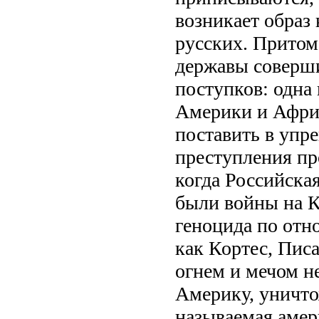
возникает образ
русских. Притом
державы соверш
поступков: одна
Америки и Африк
поставить в упр
преступления пр
когда Российска
были войны на К
геноцида по отн
как Кортес, Пис
огнем и мечом н
Америку, уничто
называемая амер