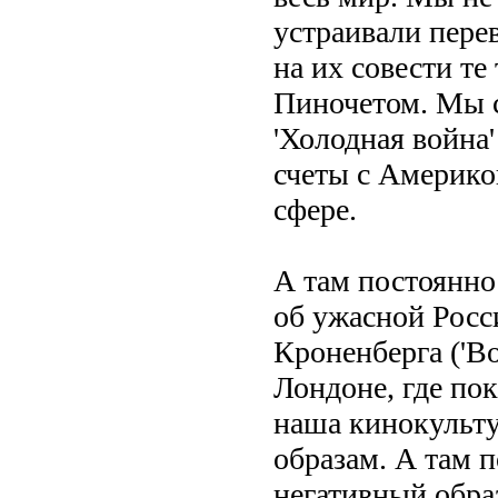
устраивали пере
на их совести т
Пиночетом. Мы с
'Холодная война
счеты с Америко
сфере.
А там постоянно
об ужасной Росс
Кроненберга ('В
Лондоне, где по
наша кинокульту
образам. А там 
негативный обра