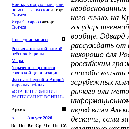
Война, которую выиграли
необоснованных
не мы,. . . а русские
автор:
Тютчев
него лично, на 
Игра Сахарова
автор:
государственной
Тютчев
вообще. Эдвард 
Последние записи
рассуждать от и
Россия - это такой плохой
нехорошо для Рос
ребенок Европы
Маркс
российским гра
Утраченные ценности
способы влиять 
советской цивилизации
Факты о Первой и Второй
зарубежных колл
мировых войнах...
рычаги или мето
«СТАЛИН ИЗМЕНИЛ
РАСПИСАНИЕ ВОЙНЫ»
информационном
перед вами Алек
Архив
дескать, сами 
<
Август 2026
Вс
Пн
Вт
Ср
Чт
Пт
Сб
негативно настр