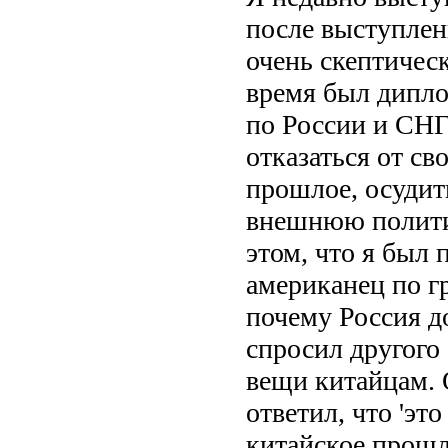
после выступлен
очень скептичес
время был дипло
по России и СНГ
отказаться от св
прошлое, осудит
внешнюю политик
этом, что я был 
американец по гр
почему Россия до
спросил другого
вещи китайцам. О
ответил, что 'эт
китайское прошло