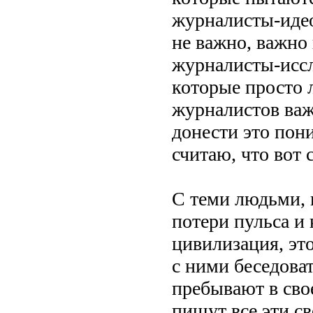
журналисты-идеол
не важно, важно
журналисты-иссл
которые просто 
журналистов важ
донести это пон
считаю, что вот 
С теми людьми, 
потери пульса и
цивилизация, эт
с ними беседова
пребывают в св
пишут все эти с