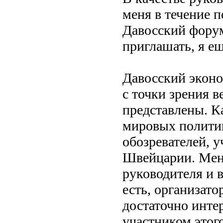
меня в течение 
Давосский форум
приглашать, я е
Давосский эконо
с точки зрения в
представлены. К
мировых политик
обозревателей, у
Швейцарии. Меня
руководителя и 
есть, организато
достаточно инте
участником этог