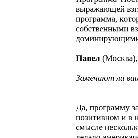
выражающей взгл
программа, кото
собственными вз
доминирующими
Павел
(Москва),
Замечают ли ваш
Да, программу за
позитивном и в 
смысле нескольк
делало американ