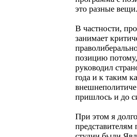
это разные вещи
В частности, пр
занимает крити
праволиберально
позицию потому,
руководил стран
года и к таким 
внешнеполитиче
пришлось и до с
При этом я долго
представителям 
студии были Явл