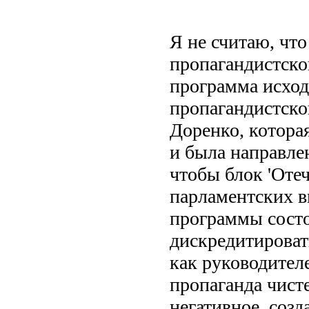
Я не считаю, чт
пропагандистско
программа исход
пропагандистско
Доренко, котора
и была направлен
чтобы блок 'Отеч
парламентских в
программы состо
дискредитирова
как руководителе
пропаганда чист
негативное, созд