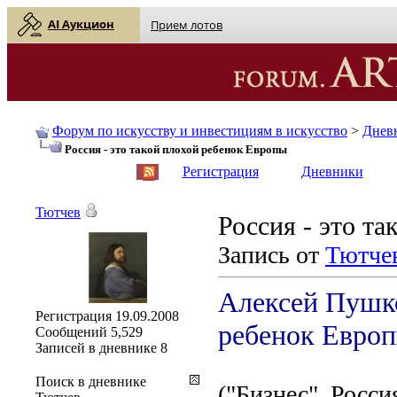
AI Аукцион
Прием лотов
Форум по искусству и инвестициям в искусство
>
Днев
Россия - это такой плохой ребенок Европы
English
| Русский
Регистрация
Дневники
Тютчев
Россия - это т
Запись от
Тютче
Алексей Пушко
Регистрация
19.09.2008
ребенок Евро
Сообщений
5,529
Записей в дневнике
8
Поиск в дневнике
("Бизнес", Росси