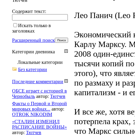
Тютчев
Содержит текст:
Лео Панич (Leo P
Искать только в
заголовках
Экономический к
Расширенный поиск
Карлу Марксу. М
Категории дневника
2008 один-единс
тысячи копий по 
Локальные категории
Без категории
этого), что явля
по размаху и ра
Последние комментарии
капитализм - и е
ОБСЕ играет с историей в
Чернобыль
автор:
Тютчев
Факты о Первой и Второй
мировых войнах...
автор:
И все же, хотя в
OTROK NIKODIM
потерпела крах, 
«СТАЛИН ИЗМЕНИЛ
РАСПИСАНИЕ ВОЙНЫ»
что Маркс сильно
автор:
Тютчев