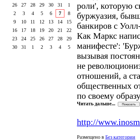
роли', которую 
26
27
28
29
30
31
1
2
3
4
5
6
7
8
буржуазия, быв
9
10
11
12
13
14
15
банкиров с Уолл
16
17
18
19
20
21
22
Как Маркс напис
23
24
25
26
27
28
29
манифесте': 'Бур
30
31
1
2
3
4
5
вызывая постоян
не революциониз
отношений, а ст
общественных от
по своему образу
Читать дальше...
http://www.inosmi
Размещено в
Без категории