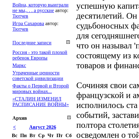
успешную капит
Война, которую выиграли
не мы,. . . а русские
автор:
десятилетий. Он
Тютчев
Игра Сахарова
автор:
судьбоносных ф
Тютчев
для сегодняшнег
Последние записи
что он называл 
Россия - это такой плохой
состоящему из к
ребенок Европы
товаров и финан
Маркс
Утраченные ценности
советской цивилизации
Сочиняя свои са
Факты о Первой и Второй
мировых войнах...
французской и а
«СТАЛИН ИЗМЕНИЛ
исполнилось ста
РАСПИСАНИЕ ВОЙНЫ»
событий, застави
Архив
полтора столети
<
Август 2026
осведомлен о то
Вс
Пн
Вт
Ср
Чт
Пт
Сб