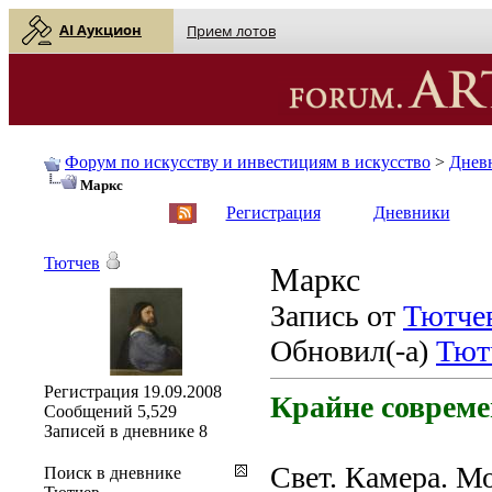
AI Аукцион
Прием лотов
Форум по искусству и инвестициям в искусство
>
Днев
Маркс
English
| Русский
Регистрация
Дневники
Тютчев
Маркс
Запись от
Тютче
Обновил(-а)
Тют
Регистрация
19.09.2008
Крайне соврем
Сообщений
5,529
Записей в дневнике
8
Свет. Камера. Мо
Поиск в дневнике