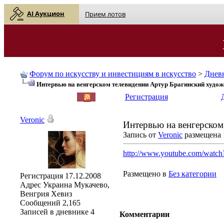
AI Аукцион
Прием лотов
Форум по искусству и инвестициям в искусство
>
Днев
Интервью на венгерском телевидении Артур Брагинский худо
English
| Русский
Регистрация
Veronic
Интервью на венгерском
Запись от
Veronic
размещена 1
http://www.youtube.com/watc
Размещено в
Без категории
Регистрация
17.12.2008
Адрес
Украина Мукачево,
Венгрия Хевиз
Сообщений
2,165
Записей в дневнике
4
Комментарии