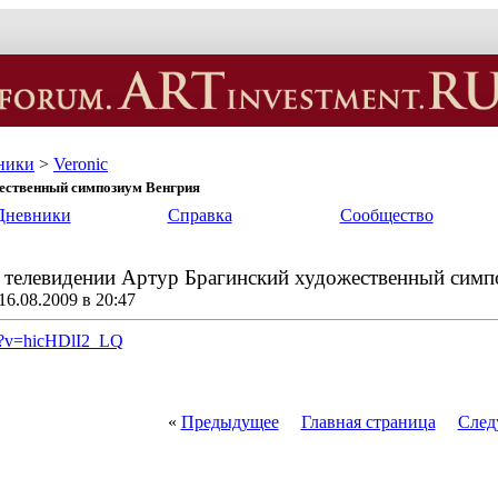
ники
>
Veronic
жественный симпозиум Венгрия
Дневники
Справка
Сообщество
 телевидении Артур Брагинский художественный сим
6.08.2009 в 20:47
h?v=hicHDlI2_LQ
«
Предыдущее
Главная страница
След