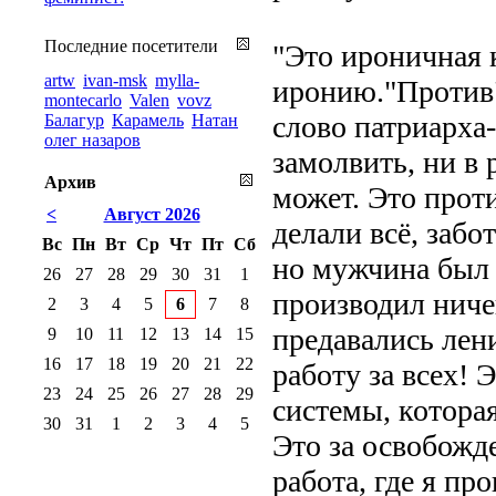
Последние посетители
"Это ироничная 
artw
ivan-msk
mylla-
иронию."Против"
montecarlo
Valen
vovz
слово патриарха
Балагур
Карамель
Натан
олег назаров
замолвить, ни в 
Архив
может. Это прот
<
Август 2026
делали всё, забо
Вс
Пн
Вт
Ср
Чт
Пт
Сб
но мужчина был 
26
27
28
29
30
31
1
производил ниче
2
3
4
5
6
7
8
предавались лен
9
10
11
12
13
14
15
16
17
18
19
20
21
22
работу за всех!
23
24
25
26
27
28
29
системы, котора
30
31
1
2
3
4
5
Это за освобожд
работа, где я п