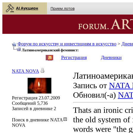
AI Аукцион
Прием лотов
Форум по искусству и инвестициям в искусство
>
Днев
Латиноамериканский феминист:
English
| Русский
Регистрация
Дневники
NATA NOVA
Латиноамерика
Запись от
NATA
Обновил(-а)
NAT
Регистрация
23.07.2009
Сообщений
5,736
Thats an ironic cri
Записей в дневнике
2
the old system of 
Поиск в дневнике NATA
NOVA
words were "the g