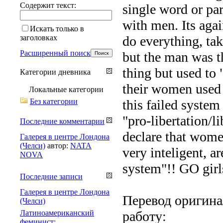
Содержит текст:
single word or par
with men. Its aga
Искать только в
заголовках
do everything, take
Расширенный поиск
but the man was t
thing but used to
Категории дневника
their women used t
Локальные категории
Без категории
this failed system
"pro-libertation/l
Последние комментарии
declare that wome
Галерея в центре Лондона
(Челси)
автор:
NATA
very inteligent, a
NOVA
system"!! GO gir
Последние записи
Галерея в центре Лондона
Перевод оригина
(Челси)
Латиноамериканский
работу:
феминист: