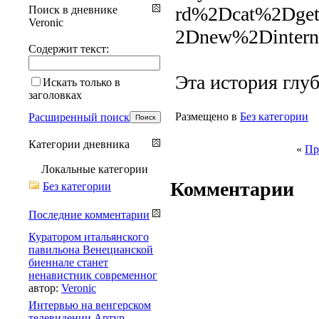
rd%2Dcat%2Dge
Поиск в дневнике
Veronic
2Dnew%2Dinterne
Содержит текст:
Эта история глу
Искать только в
заголовках
Размещено в
Без категории
Расширенный поиск
Категории дневника
«
Пр
Локальные категории
Комментарии
Без категории
Последние комментарии
Куратором итальянского
павильона Венецианской
биеннале станет
ненавистник современног
автор:
Veronic
Интервью на венгерском
телевидении Артур