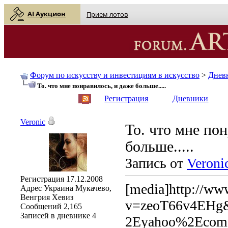
AI Аукцион
Прием лотов
Форум по искусству и инвестициям в искусство
>
Днев
То. что мне понравилось, и даже больше.....
English
| Русский
Регистрация
Дневники
Veronic
То. что мне по
больше.....
Запись от
Veroni
Регистрация
17.12.2008
[media]http://ww
Адрес
Украина Мукачево,
Венгрия Хевиз
v=zeoT66v4EHg
Сообщений
2,165
Записей в дневнике
4
2Eyahoo%2Ecom