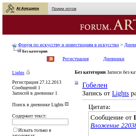
AI Аукцион
Прием лотов
Форум по искусству и инвестициям в искусство
>
Днев
Без категории
English
| Русский
Регистрация
Дневники
Без категории
Записи без к
Lights
Регистрация
27.12.2013
Гобелен
Сообщений
1
Запись от
Lights
ра
Записей в дневнике
1
Поиск в дневнике Lights
Цитата:
Содержит текст:
Сообщение от
Вложение 2203
Искать только в
заголовках