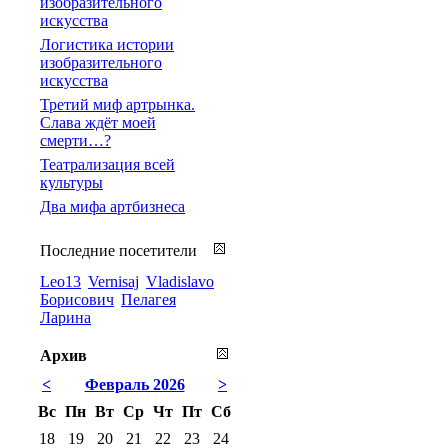
изобразительного
искусства
Логистика истории
изобразительного
искусства
Третий миф артрынка.
Слава ждёт моей
смерти…?
Театрализация всей
культуры
Два мифа артбизнеса
Последние посетители
Leo13
Vernisaj
Vladislavo
Борисович
Пелагея
Ларина
Архив
<
Февраль 2026
>
Вс
Пн
Вт
Ср
Чт
Пт
Сб
18
19
20
21
22
23
24