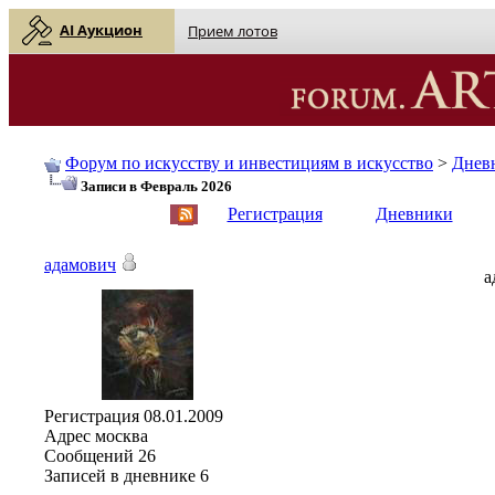
AI Аукцион
Прием лотов
Форум по искусству и инвестициям в искусство
>
Днев
Записи в Февраль 2026
English
| Русский
Регистрация
Дневники
адамович
а
Регистрация
08.01.2009
Адрес
москва
Сообщений
26
Записей в дневнике
6