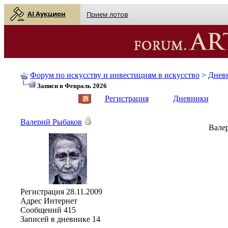
AI Аукцион
Прием лотов
Форум по искусству и инвестициям в искусство
>
Днев
Записи в Февраль 2026
English
| Русский
Регистрация
Дневники
Валерий Рыбаков
Валер
Регистрация
28.11.2009
Адрес
Интернет
Сообщений
415
Записей в дневнике
14