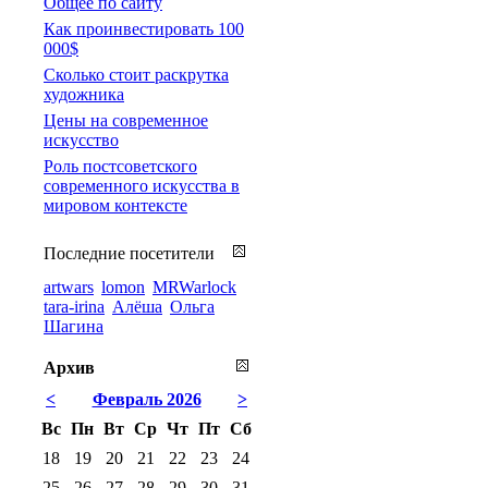
Общее по сайту
Как проинвестировать 100
000$
Сколько стоит раскрутка
художника
Цены на современное
искусство
Роль постсоветского
современного искусства в
мировом контексте
Последние посетители
artwars
lomon
MRWarlock
tara-irina
Алёша
Ольга
Шагина
Архив
<
Февраль 2026
>
Вс
Пн
Вт
Ср
Чт
Пт
Сб
18
19
20
21
22
23
24
25
26
27
28
29
30
31