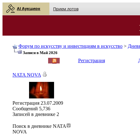
AI Аукцион
Прием лотов
Форум по искусству и инвестициям в искусство
>
Днев
Записи в Май 2026
English
| Русский
Регистрация
NATA NOVA
Регистрация
23.07.2009
Сообщений
5,736
Записей в дневнике
2
Поиск в дневнике NATA
NOVA