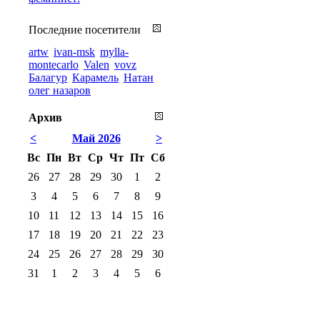
Последние посетители
artw
ivan-msk
mylla-
montecarlo
Valen
vovz
Балагур
Карамель
Натан
олег назаров
Архив
<
Май 2026
>
Вс
Пн
Вт
Ср
Чт
Пт
Сб
26
27
28
29
30
1
2
3
4
5
6
7
8
9
10
11
12
13
14
15
16
17
18
19
20
21
22
23
24
25
26
27
28
29
30
31
1
2
3
4
5
6