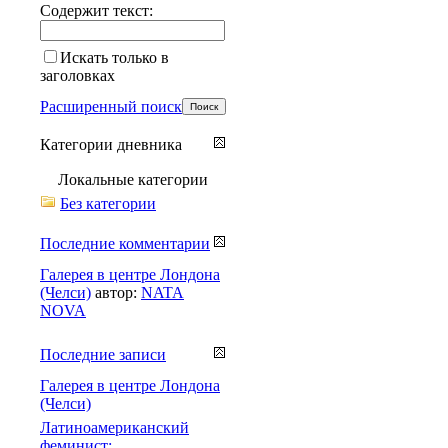
Содержит текст:
Искать только в
заголовках
Расширенный поиск
Категории дневника
Локальные категории
Без категории
Последние комментарии
Галерея в центре Лондона
(Челси)
автор:
NATA
NOVA
Последние записи
Галерея в центре Лондона
(Челси)
Латиноамериканский
феминист: