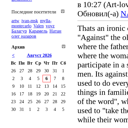
в 10:27
(Art-lo
Обновил(-а)
N
Последние посетители
artw
ivan-msk
mylla-
montecarlo
Valen
vovz
Thats an ironic 
Балагур
Карамель
Натан
"Against" the o
олег назаров
where the fathe
Архив
where the woman
<
Август 2026
participate in a
Вс
Пн
Вт
Ср
Чт
Пт
Сб
26
27
28
29
30
31
1
men. Its agains
2
3
4
5
6
7
8
used to do every
9
10
11
12
13
14
15
things in famil
16
17
18
19
20
21
22
of the word", w
23
24
25
26
27
28
29
used to "take t
30
31
1
2
3
4
5
while their wom