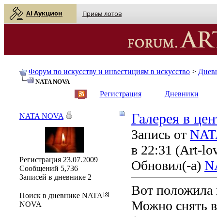
AI Аукцион
Прием лотов
Форум по искусству и инвестициям в искусство
>
Днев
NATA NOVA
English
| Русский
Регистрация
Дневники
Галерея в це
NATA NOVA
Запись от
NAT
в 22:31
(Art-lo
Регистрация
23.07.2009
Обновил(-а)
N
Сообщений
5,736
Записей в дневнике
2
Вот положила г
Поиск в дневнике NATA
Можно снять в
NOVA