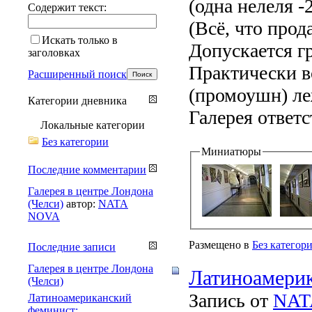
(одна нелеля 
Содержит текст:
(Всё, что прод
Искать только в
Допускается г
заголовках
Практически 
Расширенный поиск
(промоушн) ле
Категории дневника
Галерея ответс
Локальные категории
Без категории
Миниатюры
Последние комментарии
Галерея в центре Лондона
(Челси)
автор:
NATA
NOVA
Размещено в
Без категор
Последние записи
Галерея в центре Лондона
Латиноамерик
(Челси)
Запись от
NAT
Латиноамериканский
феминист: