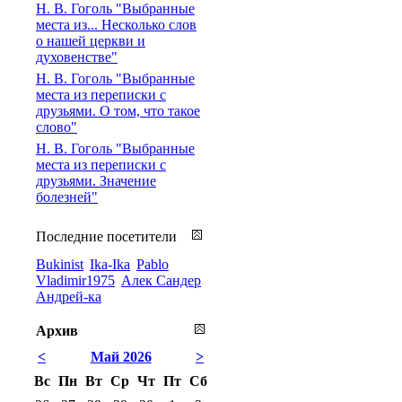
Н. В. Гоголь "Выбранные
места из... Несколько слов
о нашей церкви и
духовенстве"
Н. В. Гоголь "Выбранные
места из переписки с
друзьями. О том, что такое
слово"
Н. В. Гоголь "Выбранные
места из переписки с
друзьями. Значение
болезней"
Последние посетители
Bukinist
Ika-Ika
Pablo
Vladimir1975
Алек Сандер
Андрей-ка
Архив
<
Май 2026
>
Вс
Пн
Вт
Ср
Чт
Пт
Сб