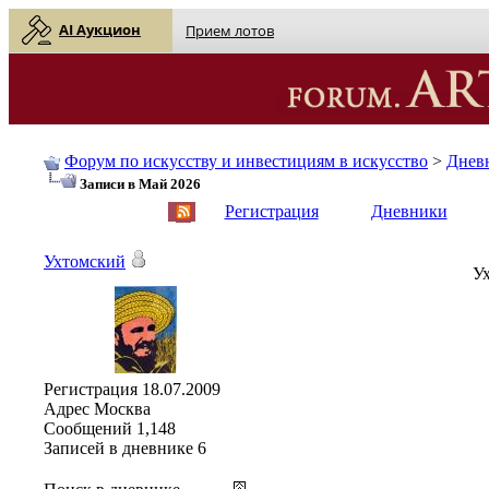
AI Аукцион
Прием лотов
Форум по искусству и инвестициям в искусство
>
Днев
Записи в Май 2026
English
| Русский
Регистрация
Дневники
Ухтомский
Ух
Регистрация
18.07.2009
Адрес
Москва
Сообщений
1,148
Записей в дневнике
6