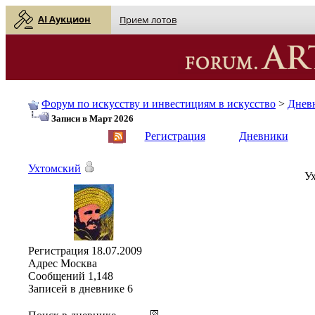
AI Аукцион
Прием лотов
Форум по искусству и инвестициям в искусство
>
Днев
Записи в Март 2026
English
| Русский
Регистрация
Дневники
Ухтомский
Ух
Регистрация
18.07.2009
Адрес
Москва
Сообщений
1,148
Записей в дневнике
6