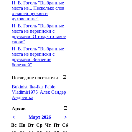
Н. В. Гоголь "Выбранные
места из... Несколько слов
о нашей церкви и
духовенстве"
Н. В. Гоголь "Выбранные
места из переписки с
друзьями. О том, что такое
слово"
Н. В. Гоголь "Выбранные
места из переписки с
друзьями. Значение
болезней"
Последние посетители
Bukinist
Ika-Ika
Pablo
Vladimir1975
Алек Сандер
Андрей-ка
Архив
<
Март 2026
>
Вс
Пн
Вт
Ср
Чт
Пт
Сб