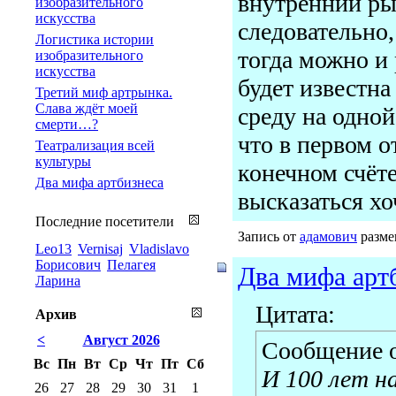
внутренний ры
изобразительного
искусства
следовательно,
Логистика истории
тогда можно и
изобразительного
искусства
будет известн
Третий миф артрынка.
Слава ждёт моей
среду на одной
смерти…?
что в первом о
Театрализация всей
культуры
конечном счёте
Два мифа артбизнеса
высказаться хо
Последние посетители
Запись от
адамович
размещ
Leo13
Vernisaj
Vladislavo
Борисович
Пелагея
Два мифа арт
Ларина
Цитата:
Архив
<
Август 2026
Сообщение 
Вс
Пн
Вт
Ср
Чт
Пт
Сб
И 100 лет на
26
27
28
29
30
31
1