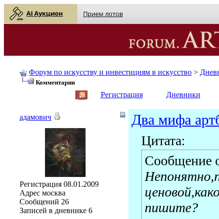
AI Аукцион
Прием лотов
Форум по искусству и инвестициям в искусство
>
Днев
Комментарии
English
| Русский
Регистрация
Дневники
Два мифа арт
адамович
Цитата:
Сообщение 
Непонятно,п
Регистрация
08.01.2009
ценовой,как
Адрес
москва
Сообщений
26
пишите?
Записей в дневнике
6