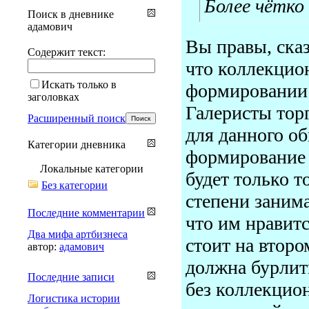
Более чётко
Поиск в дневнике
адамович
Вы правы, сказ
Содержит текст:
что коллекцио
Искать только в
формировании 
заголовках
Галеристы тор
Расширенный поиск
для данного об
Категории дневника
формирование ц
Локальные категории
будет только 
Без категории
степени занима
Последние комментарии
что им нравитс
Два мифа артбизнеса
стоит на второ
автор:
адамович
должна бурлить
Последние записи
без коллекцио
Логистика истории