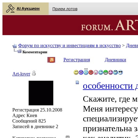
AI Аукцион
Прием лотов
Форум по искусству и инвестициям в искусство
>
Днев
Комментарии
English
| Русский
Регистрация
Дневники
Art-lover
особенности 
Скажите, где 
Меня интересу
Регистрация
25.10.2008
Адрес
Киев
специализируе
Сообщений
825
признательна з
Записей в дневнике
2