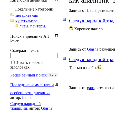
как аналитик. 
Категории дневника
Локальные категории
Запись от
Laura
размещена
метадневник
Cледуя народной тра
кунсткамера
львы, пантеры,
Хорошее начало...
Поиск в дневнике Art-
lover
Запись от
Glasha
размещен
Содержит текст:
Cледуя народной тра
Искать только в
заголовках
Третью взял бы.
Расширенный поиск
Последние комментарии
Запись от
gans
размещена 
особенности дневника
автор:
Laura
Cледуя народной
традиции,
автор:
Glasha