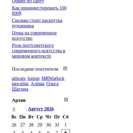
Общее по сайту
Как проинвестировать 100
000$
Сколько стоит раскрутка
художника
Цены на современное
искусство
Роль постсоветского
современного искусства в
мировом контексте
Последние посетители
artwars
lomon
MRWarlock
tara-irina
Алёша
Ольга
Шагина
Архив
<
Август 2026
Вс
Пн
Вт
Ср
Чт
Пт
Сб
26
27
28
29
30
31
1
2
3
4
5
6
7
8