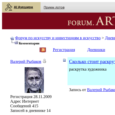
AI Аукцион
Прием лотов
Форум по искусству и инвестициям в искусство
>
Днев
Комментарии
English
| Русский
Регистрация
Дневники
Сколько стоит раскру
Валерий Рыбаков
раскрутка художника
Запись от
Валерий Рыбак
Регистрация
28.11.2009
Адрес
Интернет
Сообщений
415
Записей в дневнике
14