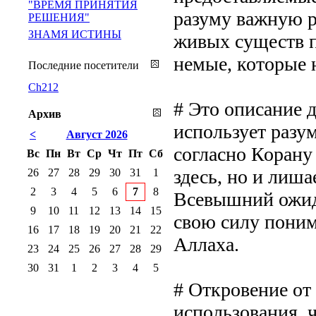
"ВРЕМЯ ПРИНЯТИЯ
разуму важную р
РЕШЕНИЯ"
ЗНАМЯ ИСТИНЫ
живых существ п
немые, которые 
Последние посетители
Ch212
# Это описание д
Архив
использует разум
<
Август 2026
согласно Корану
Вс
Пн
Вт
Ср
Чт
Пт
Сб
здесь, но и лиша
26
27
28
29
30
31
1
2
3
4
5
6
7
8
Всевышний ожида
9
10
11
12
13
14
15
свою силу понима
16
17
18
19
20
21
22
Аллаха.
23
24
25
26
27
28
29
30
31
1
2
3
4
5
# Откровение от
использования, 