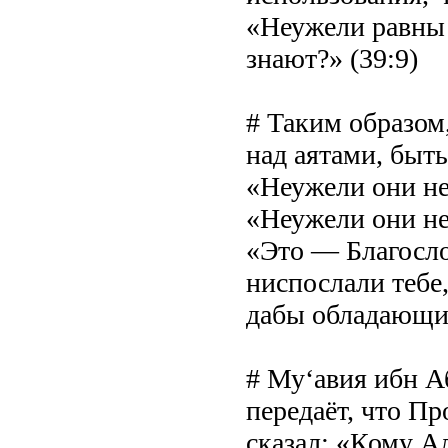
«Неужели равны т
знают?» (39:9)
# Таким образом
над аятами, бы
«Неужели они не
«Неужели они не
«Это — Благосл
ниспослали тебе
дабы обладающие
# Му‘авия ибн А
передаёт, что Пр
сказал: «Кому Ал