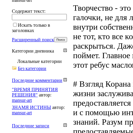
mansur-art
Творчество - это
Содержит текст:
галочки, не для 
внутри собствен
Искать только в
заголовках
не тот, кто все к
Расширенный поиск
раскрыться. Даж
Категории дневника
поймет. Главное
Локальные категории
этот ребус масло
Без категории
Последние комментарии
# Взгляд Корана 
"ВРЕМЯ ПРИНЯТИЯ
жизни заслужива
РЕШЕНИЯ"
автор:
mansur-art
предоставляется
ЗНАМЯ ИСТИНЫ
автор:
и с помощью инт
mansur-art
знаний. Разум п
Последние записи
предоставляемые