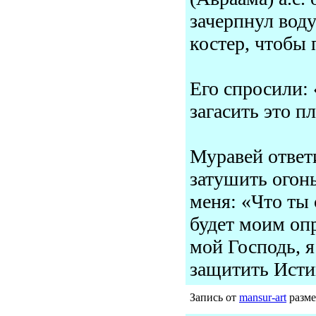
зачерпнул воду
костер, чтобы 
Его спросили: 
загасить это п
Муравей ответи
затушить огонь
меня: «Что ты 
будет моим оп
мой Господь, я
защитить Истин
Запись от
mansur-art
разме