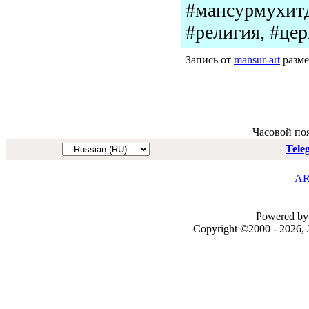
#мансурмухитд
#религия, #цер
Запись от
mansur-art
разме
Часовой по
Tele
AR
Powered by 
Copyright ©2000 - 2026, J