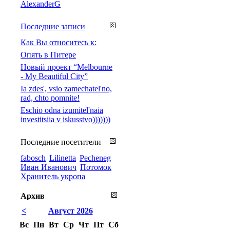
AlexanderG
Последние записи
Как Вы относитесь к:
Опять в Питере
Новый проект “Melbourne
- My Beautiful City”
Ia zdes', vsio zamechatel'no,
rad, chto pomnite!
Eschio odna izumitel'naia
investitsiia v iskusstvo)))))))
Последние посетители
fabosch
Lilinetta
Pecheneg
Иван Иванович
Потомок
Хранитель укропа
Архив
<
Август 2026
Вс
Пн
Вт
Ср
Чт
Пт
Сб