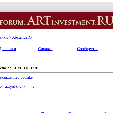
ники
>
AlexanderG
Дневники
Справка
Сообщество
на 22.10.2013 в 16:30
eksa...enney-politike
leksa...yut-soyuznikov