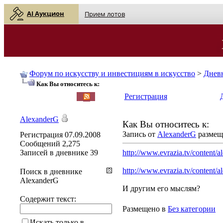
AI Аукцион
Прием лотов
Форум по искусству и инвестициям в искусство
>
Днев
Как Вы относитесь к:
English
| Русский
Регистрация
AlexanderG
Как Вы относитесь к:
Запись от
AlexanderG
размеще
Регистрация
07.09.2008
Сообщений
2,275
Записей в дневнике
39
http://www.evrazia.tv/content/al
http://www.evrazia.tv/content/a
Поиск в дневнике
AlexanderG
И другим его мыслям?
Содержит текст:
Размещено в
Без категории
Искать только в