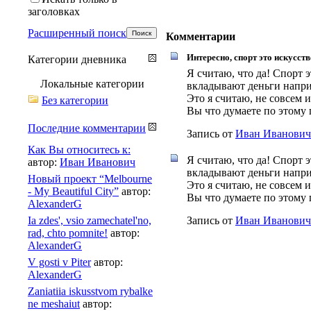
заголовках
Расширенный поиск
Комментарии
Интересно, спорт это искусст
Категории дневника
Я считаю, что да! Спорт 
Локальные категории
вкладывают деньги наприм
Это я считаю, не совсем 
Без категории
Вы что думаете по этому
Последние комментарии
Запись от
Иван Иванович
Как Вы относитесь к:
Я считаю, что да! Спорт 
автор:
Иван Иванович
вкладывают деньги наприм
Новый проект “Melbourne
Это я считаю, не совсем 
- My Beautiful City”
автор:
Вы что думаете по этому
AlexanderG
Ia zdes', vsio zamechatel'no,
Запись от
Иван Иванович
rad, chto pomnite!
автор:
AlexanderG
V gosti v Piter
автор:
AlexanderG
Zaniatiia iskusstvom rybalke
ne meshaiut
автор: