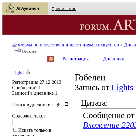
AI Аукцион
Прием лотов
Форум по искусству и инвестициям в искусство
>
Днев
Гобелен
English
| Русский
Регистрация
Дневники
Lights
Гобелен
Регистрация
27.12.2013
Запись от
Lights
Сообщений
1
Записей в дневнике
1
Цитата:
Поиск в дневнике Lights
Сообщение о
Содержит текст:
Вложение 220
Искать только в
заголовках