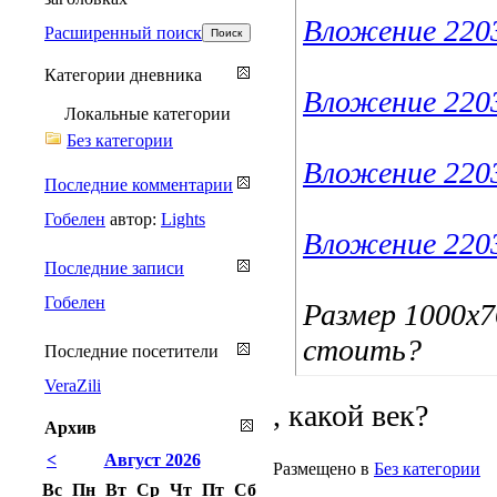
Вложение 220
Расширенный поиск
Категории дневника
Вложение 220
Локальные категории
Без категории
Вложение 220
Последние комментарии
Гобелен
автор:
Lights
Вложение 220
Последние записи
Гобелен
Размер 1000х
стоить?
Последние посетители
VeraZili
, какой век?
Архив
<
Август 2026
Размещено в
Без категории
Вс
Пн
Вт
Ср
Чт
Пт
Сб