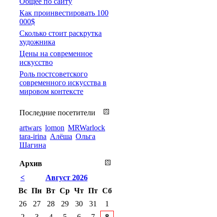
Общее по сайту
Как проинвестировать 100
000$
Сколько стоит раскрутка
художника
Цены на современное
искусство
Роль постсоветского
современного искусства в
мировом контексте
Последние посетители
artwars
lomon
MRWarlock
tara-irina
Алёша
Ольга
Шагина
Архив
<
Август 2026
Вс
Пн
Вт
Ср
Чт
Пт
Сб
26
27
28
29
30
31
1
2
3
4
5
6
7
8