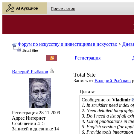
AI Аукцион
Прием лотов
Форум по искусству и инвестициям в искусство
>
Днев
Total Site
English
| Русский
Регистрация
Валерий Рыбаков
Total Site
Запись от
Валерий Рыбаков
р
Цитата:
Сообщение от
Vladimir
1. In struktkre need index o
2. Need detailed biography.
Регистрация
28.11.2009
3. Do I need a list of all e
Адрес
Интернет
4. List of publications in the
Сообщений
415
5. English version (for appl
Записей в дневнике
14
6. Provide tools integration 