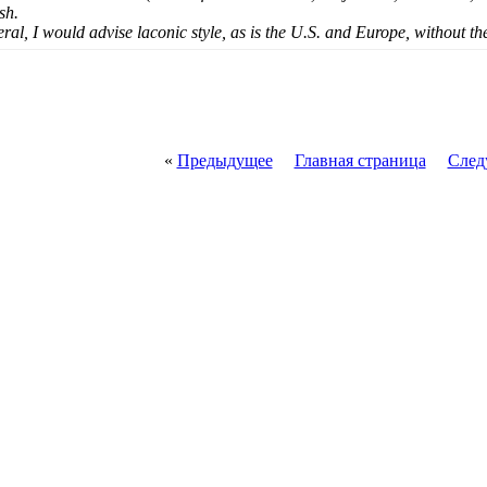
sh.
eral, I would advise laconic style, as is the U.S. and Europe, without t
«
Предыдущее
Главная страница
След