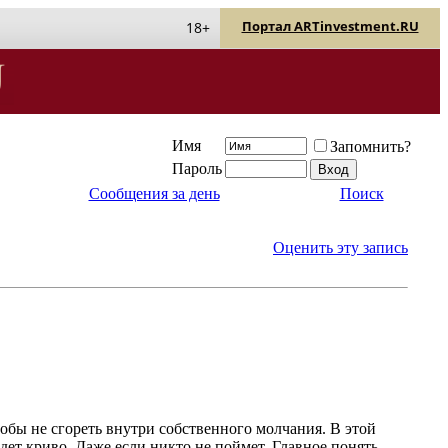
Портал ARTinvestment.RU
18+
Имя
Запомнить?
Пароль
Сообщения за день
Поиск
Оценить эту запись
 чтобы не сгореть внутри собственного молчания. В этой
йдет криво. Даже если никто не поймет. Главное понять