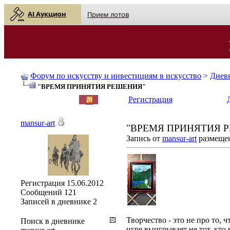
AI Аукцион
Прием лотов
Форум по искусству и инвестициям в искусство
>
Днев
"ВРЕМЯ ПРИНЯТИЯ РЕШЕНИЯ"
English
| Русский
Регистрация
mansur-art
"ВРЕМЯ ПРИНЯТИЯ 
Запись от
mansur-art
размещен
Регистрация
15.06.2012
Сообщений
121
Записей в дневнике
2
Творчество - это не про то, 
Поиск в дневнике
игре выигрывает не тот, кто 