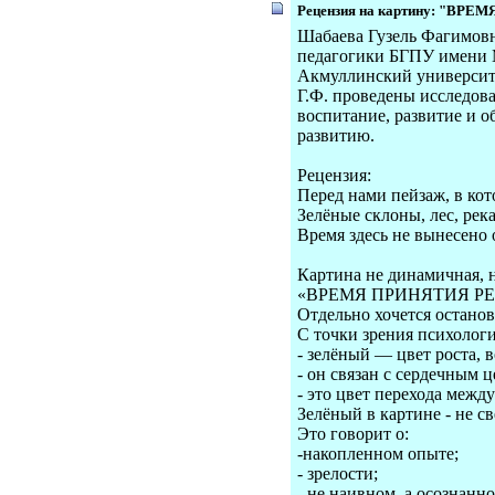
Рецензия на картину: "В
Шабаева Гузель Фагимовн
педагогики БГПУ имени
Акмуллинский университе
Г.Ф. проведены исследов
воспитание, развитие и 
развитию.
Рецензия:
Перед нами пейзаж, в ко
Зелёные склоны, лес, рек
Время здесь не вынесено 
Картина не динамичная, 
«ВРЕМЯ ПРИНЯТИЯ Р
Отдельно хочется останов
С точки зрения психолог
- зелёный — цвет роста, 
- он связан с сердечным 
- это цвет перехода межд
Зелёный в картине - не с
Это говорит о:
-накопленном опыте;
- зрелости;
- не наивном, а осознанн