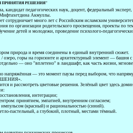
РЕМЯ ПРИНЯТИЯ РЕШЕНИЯ"
а, кандидат педагогических наук, доцент, федеральный экспер
 Мифтахетдина Акмуллы.
т сотрудничает много лет с Российским исламским университе
ания по организации родительского просвещения, проекты по те
обучение детей и молодежи, проведение психолого-педагогическ
тором природа и время соединены в единый внутренний сюжет.
а / озеро, горы на горизонте и архитектурный элемент — башня 
отдельно — оно "вплетено" в ландшафт, как часть жизни, мгновен
но напряжённая — это момент паузы перед выбором, что напрям
ЕШЕНИЯ».
ится и рассмотреть цветовые решения. Зелёный цвет здесь домин
ии:
восстановления, интеграции;
центром: принятием, эмпатией, внутренним согласием;
у импульсом (красный) и рациональностью (синий).
ветло-пастельный, а глубокий, плотный, местами тёмный.
ом развитии психических процессов.