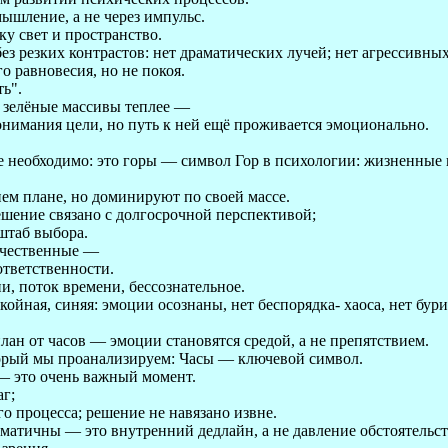
мышление, а не через импульс.
у свет и пространство.
без резких контрастов: нет драматических лучей; нет агрессивных
о равновесия, но не покоя.
ь".
 зелёные массивы теплее —
онимания цели, но путь к ней ещё проживается эмоционально.
 необходимо: это горы — символ Гор в психологии: жизненные ц
ем плане, но доминируют по своей массе.
решение связано с долгосрочной перспективой;
штаб выбора.
ичественные —
ответственности.
и, поток времени, бессознательное.
койная, синяя: эмоции осознаны, нет беспорядка- хаоса, нет бури
лан от часов — эмоции становятся средой, а не препятствием.
орый мы проанализируем: Часы — ключевой символ.
— это очень важный момент.
аг;
о процесса; решение не навязано извне.
аматичны — это внутренний дедлайн, а не давление обстоятельст