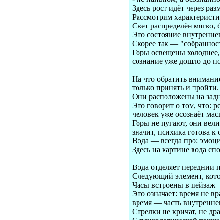
Здесь рост идёт через раз
Рассмотрим характеристик
Свет распределён мягко, 
Это состояние внутреннег
Скорее так — "собранност
Горы освещены холоднее,
сознание уже дошло до п
На что обратить внимание
только принять и пройти.
Они расположены на задн
Это говорит о том, что: 
человек уже осознаёт мас
Горы не пугают, они вел
значит, психика готова к 
Вода — всегда про: эмоци
Здесь на картине вода спо
Вода отделяет передний п
Следующий элемент, кот
Часы встроены в пейзаж 
Это означает: время не вр
время — часть внутреннег
Стрелки не кричат, не др