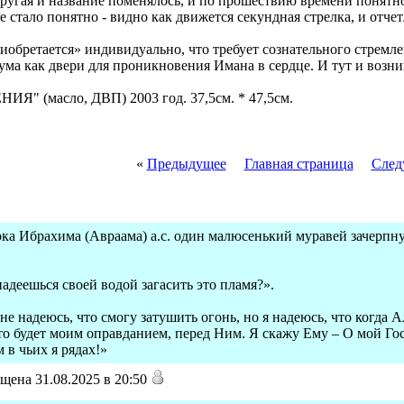
другая и название поменялось, и по прошествию времени понятн
е стало понятно - видно как движется секундная стрелка, и отч
риобретается» индивидуально, что требует сознательного стре
а как двери для проникновения Имана в сердце. И тут и возник
 (масло, ДВП) 2003 год. 37,5см. * 47,5см.
«
Предыдущее
Главная страница
След
ка Ибрахима (Авраама) а.с. один малюсенький муравей зачерпнул
надеешься своей водой загасить это пламя?».
не надеюсь, что смогу затушить огонь, но я надеюсь, что когда А
то будет моим оправданием, перед Ним. Я скажу Ему – О мой Гос
 в чьих я рядах!»
щена 31.08.2025 в 20:50