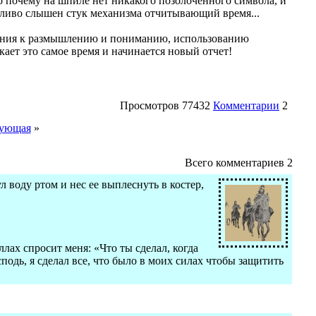
о почему на шпиле нет никакого позолоченного символа, и
етливо слышен стук механизма отчитывающий время...
мления к размышлению и пониманию, использованию
ает это самое время и начинается новый отчет!
Просмотров
77432
Комментарии
2
ующая
»
Всего комментариев
2
 воду ртом и нес ее выплеснуть в костер,
ллах спросит меня: «Что ты сделал, когда
подь, я сделал все, что было в моих силах чтобы защитить