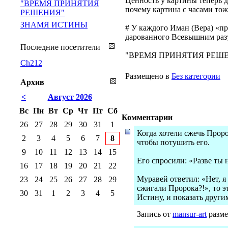
Ценность у картины теперь 
"ВРЕМЯ ПРИНЯТИЯ
почему картина с часами тож
РЕШЕНИЯ"
ЗНАМЯ ИСТИНЫ
# У каждого Иман (Вера) «п
дарованного Всевышним разум
Последние посетители
"ВРЕМЯ ПРИНЯТИЯ РЕШЕНИЯ"
Ch212
Размещено в
Без категории
Архив
<
Август 2026
Вс
Пн
Вт
Ср
Чт
Пт
Сб
Комментарии
26
27
28
29
30
31
1
Когда хотели сжечь Проро
2
3
4
5
6
7
8
чтобы потушить его.
9
10
11
12
13
14
15
Его спросили: «Разве ты 
16
17
18
19
20
21
22
Муравей ответил: «Нет, я 
23
24
25
26
27
28
29
сжигали Пророка?!», то э
30
31
1
2
3
4
5
Истину, и показать другим
Запись от
mansur-art
разме