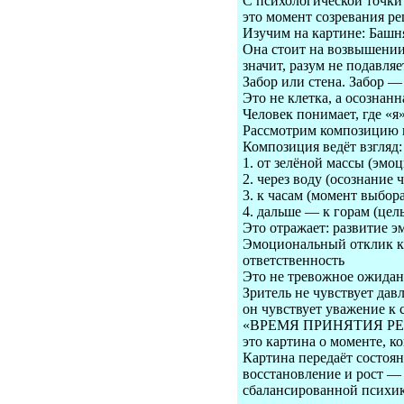
С психологической точки
это момент созревания ре
Изучим на картине: Башня
Она стоит на возвышении
значит, разум не подавляе
Забор или стена. Забор —
Это не клетка, а осознанн
Человек понимает, где «я»,
Рассмотрим композицию и
Композиция ведёт взгляд:
1. от зелёной массы (эмоц
2. через воду (осознание ч
3. к часам (момент выбора
4. дальше — к горам (цель
Это отражает: развитие э
Эмоциональный отклик к
ответственность
Это не тревожное ожидани
Зритель не чувствует да
он чувствует уважение к
«ВРЕМЯ ПРИНЯТИЯ Р
это картина о моменте, к
Картина передаёт состоя
восстановление и рост — 
сбалансированной психик