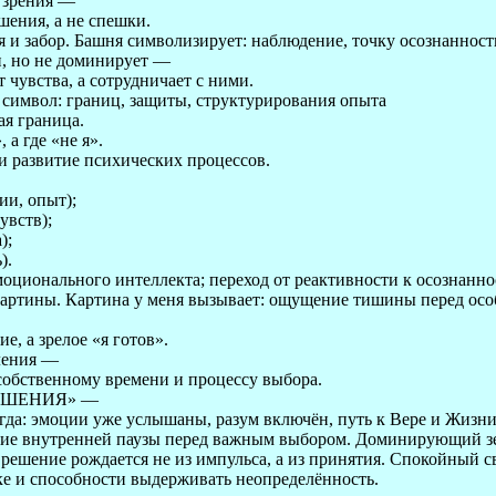
 зрения —
шения, а не спешки.
 и забор. Башня символизирует: наблюдение, точку осознанност
, но не доминирует —
т чувства, а сотрудничает с ними.
 символ: границ, защиты, структурирования опыта
ая граница.
 а где «не я».
 развитие психических процессов.
ии, опыт);
увств);
);
).
моционального интеллекта; переход от реактивности к осознанн
артины. Картина у меня вызывает: ощущение тишины перед ос
е, а зрелое «я готов».
вления —
 собственному времени и процессу выбора.
ЕШЕНИЯ» —
огда: эмоции уже услышаны, разум включён, путь к Вере и Жизни
ние внутренней паузы перед важным выбором. Доминирующий зе
решение рождается не из импульса, а из принятия. Спокойный св
е и способности выдерживать неопределённость.