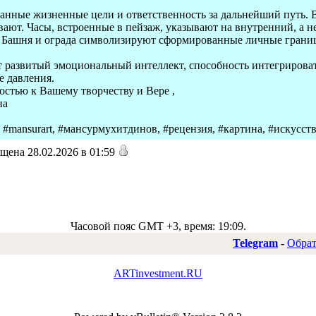
анные жизненные цели и ответственность за дальнейший путь. 
ают. Часы, встроенные в пейзаж, указывают на внутренний, а н
я. Башня и ограда символизируют сформированные личные гран
т развитый эмоциональный интеллект, способность интегрирова
е давления.
остью к Вашему творчеству и Вере ,
на
mansurart, #мансурмухитдинов, #рецензия, #картина, #искусство
щена 28.02.2026 в 01:59
Часовой пояс GMT +3, время:
19:09
.
Telegram
-
Обрат
ARTinvestment.RU