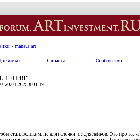
ники
>
mansur-art
Дневники
Справка
Сообщество
РЕШЕНИЯ"
а 20.03.2025 в 01:39
чтобы стать великим, не для галочки, не для лайков. Это про то,
все контролирует, а тот, кто не боится раскрыться. Даже если вы