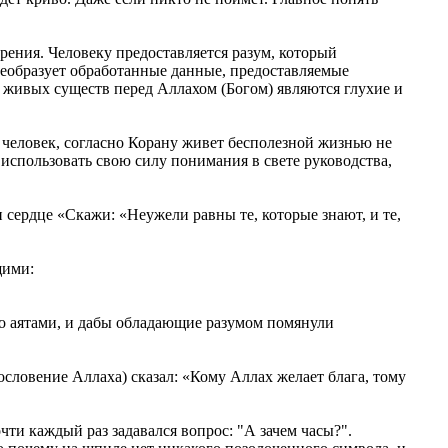
трения. Человеку предоставляется разум, который
реобразует обработанные данные, предоставляемые
 живых существ перед Аллахом (Богом) являются глухие и
й человек, согласно Корану живет бесполезной жизнью не
 использовать свою силу понимания в свете руководства,
 сердце «Скажи: «Неужели равны те, которые знают, и те,
щими:
о аятами, и дабы обладающие разумом помянули
ословение Аллаха) сказал: «Кому Аллах желает блага, тому
чти каждый раз задавался вопрос: "А зачем часы?".