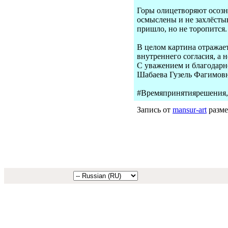
Горы олицетворяют осозн
осмыслены и не захлёстыв
пришло, но не торопитс
В целом картина отражае
внутреннего согласия, а н
С уважением и благодарн
Шабаева Гузель Фагимов
#Времяпринятиярешения, #
Запись от
mansur-art
разме