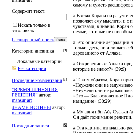
mansur-art
самому и суметь расшифроват
Содержит текст:
# Взгляд Корана на разум и 
позволяет ему мыслить, и с 
Искать только в
чувствами, в знания. Коран 
заголовках
немые, которые не способны 
Расширенный поиск
# Это описание деградации ч
только здесь, но и лишает с
Категории дневника
дарованного от Аллаха.
Локальные категории
# Откровение от Аллаха пред
Без категории
которые не знают?» (39:9)
# Таким образом, Коран при
Последние комментарии
«Неужели они не задумывают
"ВРЕМЯ ПРИНЯТИЯ
«Неужели они не размышляют
РЕШЕНИЯ"
автор:
«Это — Благословенное Писа
mansur-art
назидание» (38:29)
ЗНАМЯ ИСТИНЫ
автор:
# Му‘авия ибн Абу Суфьян (д
mansur-art
Он даёт понимание религии.
Последние записи
# Эта картина изначально ра