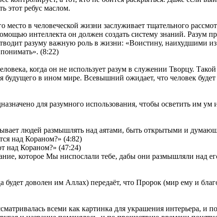
ь этот ребус маслом.
его место в человеческой жизни заслуживает тщательного рассмо
помощью интеллекта он должен создать систему знаний. Разум п
отводит разуму важную роль в жизни: «Воистину, наихудшими из
понимать». (8:22)
еловека, когда он не использует разум в служении Творцу. Тако
ебя будущего в ином мире. Всевышний ожидает, что человек будет
назначено для разумного использования, чтобы осветить им ум и
зывает людей размышлять над аятами, быть открытыми и думаю
ся над Кораном?» (4:82)
 над Кораном?» (47:24)
ние, которое Мы ниспослали тебе, дабы они размышляли над ег
а будет доволен им Аллах) передаёт, что Пророк (мир ему и благ
ссматривалась всеми как картинка для украшения интерьера, и по