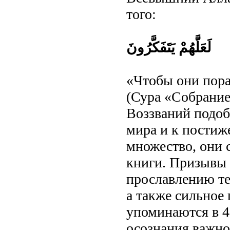
того:
لَعَلَّهُمْ يَتَفَكَّرُونَ
«Чтобы они пор
(Сура «Собрание»
Воззваний подо
мира и к постиж
множество, они 
книги. Призывы
прославлению тех
а также сильное 
упоминаются в 4
осознания важнос