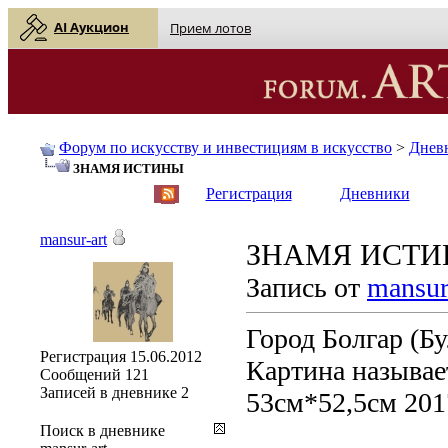
AI Аукцион
Прием лотов
Форум по искусству и инвестициям в искусство
>
Днев
ЗНАМЯ ИСТИНЫ
English
| Русский
Регистрация
Дневники
mansur-art
ЗНАМЯ ИСТ
Запись от
mansur
Город Болгар (Бу
Регистрация
15.06.2012
Картина называе
Сообщений
121
Записей в дневнике
2
53см*52,5см 2017
Поиск в дневнике