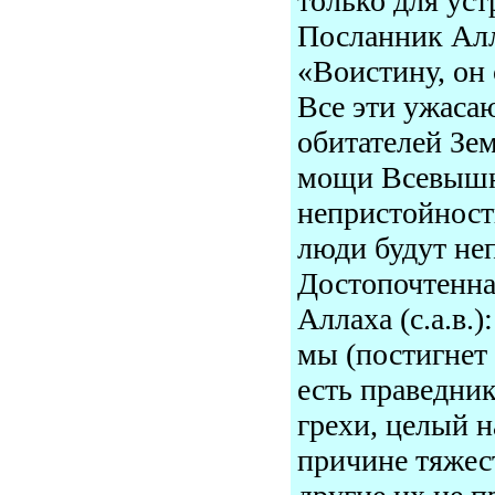
только для ус
Посланник Алла
«Воистину, он
Все эти ужаса
обитателей Зем
мощи Всевышне
непристойности
люди будут не
Достопочтенна
Аллаха (с.а.в.
мы (постигнет 
есть праведник
грехи, целый н
причине тяжес