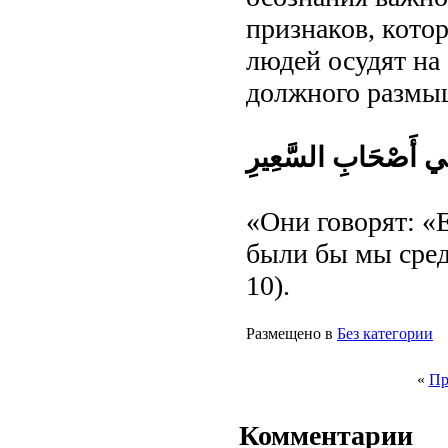
признаков, кото
людей осудят на 
должного размы
َا فِي أَصْحَابِ السَّعِيرِ
«Они говорят: «
были бы мы сред
10).
Размещено в
Без категории
«
Пр
Комментарии