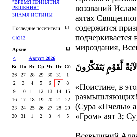
"ВРЕМЯ ПРИНЯТИЯ
воззваний Ислам
РЕШЕНИЯ"
ЗНАМЯ ИСТИНЫ
аятах Священног
содержится приз
Последние посетители
подчеркивается 
Ch212
мироздания, Все
Архив
<
Август 2026
يَةً لِّقَوْمٍ يَتَفَكَّرُونَ
Вс
Пн
Вт
Ср
Чт
Пт
Сб
26
27
28
29
30
31
1
2
3
4
5
6
7
8
«Поистине, в эт
9
10
11
12
13
14
15
размышляющих
16
17
18
19
20
21
22
(Сура «Пчелы» а
23
24
25
26
27
28
29
«Гром» аят 3; С
30
31
1
2
3
4
5
Всевышний Алла