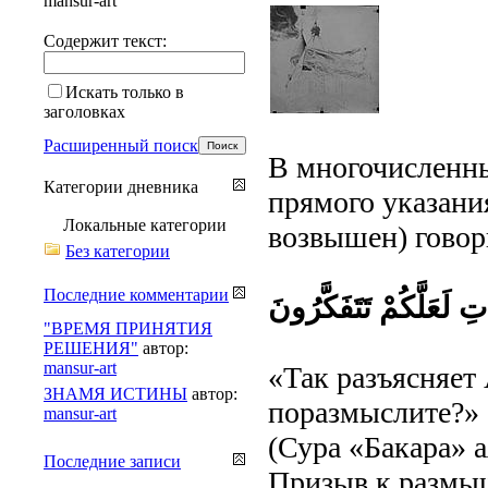
mansur-art
Содержит текст:
Искать только в
заголовках
Расширенный поиск
В многочисленны
Категории дневника
прямого указани
Локальные категории
возвышен) говор
Без категории
Последние комментарии
تِ لَعَلَّكُمْ تَتَفَكَّرُونَ
"ВРЕМЯ ПРИНЯТИЯ
РЕШЕНИЯ"
автор:
mansur-art
«Так разъясняет
ЗНАМЯ ИСТИНЫ
автор:
поразмыслите?»
mansur-art
(Сура «Бакара» а
Последние записи
Призыв к размы