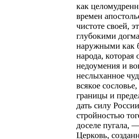
как целомудренна
времен апостоль
чистоте своей, э
глубокими догм
наружными как б
народа, которая 
недоумения и во
неслыханное чудо
всякое сословье,
границы и предел
дать силу Росси
стройностью тог
доселе пугала, —
Церковь, создан