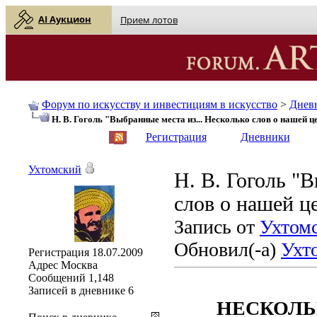
AI Аукцион
Прием лотов
Форум по искусству и инвестициям в искусство
>
Днев
Н. В. Гоголь "Выбранные места из... Несколько слов о нашей ц
English
| Русский
Регистрация
Дневники
Ухтомский
Н. В. Гоголь "
слов о нашей ц
Запись от
Ухтом
Обновил(-а)
Ухт
Регистрация
18.07.2009
Адрес
Москва
Сообщений
1,148
Записей в дневнике
6
НЕСКОЛЬ