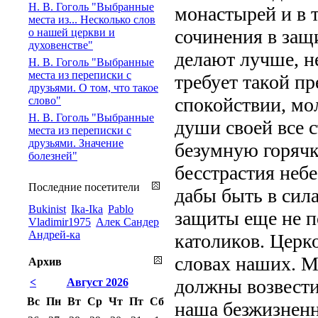
Н. В. Гоголь "Выбранные
монастырей и в 
места из... Несколько слов
сочинения в защ
о нашей церкви и
духовенстве"
делают лучше, не
Н. В. Гоголь "Выбранные
места из переписки с
требует такой пр
друзьями. О том, что такое
спокойствии, мол
слово"
Н. В. Гоголь "Выбранные
души своей все 
места из переписки с
друзьями. Значение
безумную горячк
болезней"
бесстрастия небе
Последние посетители
дабы быть в сила
Bukinist
Ika-Ika
Pablo
защиты еще не 
Vladimir1975
Алек Сандер
Андрей-ка
католиков. Церко
словах наших. 
Архив
должны возвестит
<
Август 2026
Вс
Пн
Вт
Ср
Чт
Пт
Сб
наша безжизненн