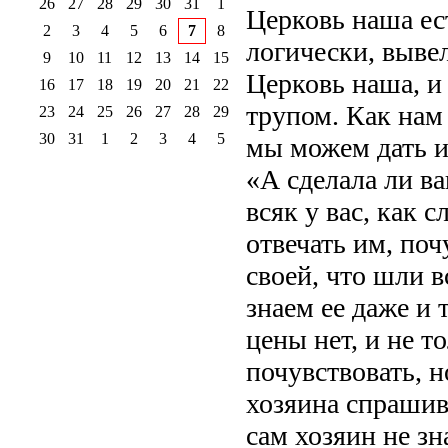
26
27
28
29
30
31
1
Церковь наша ес
2
3
4
5
6
7
8
логически, выве
9
10
11
12
13
14
15
Церковь наша, и
16
17
18
19
20
21
22
трупом. Как нам
23
24
25
26
27
28
29
30
31
1
2
3
4
5
мы можем дать и
«А сделала ли в
всяк у вас, как 
отвечать им, поч
своей, что шли 
знаем ее даже и
цены нет, и не т
почувствовать, н
хозяина спрашив
сам хозяин не зн