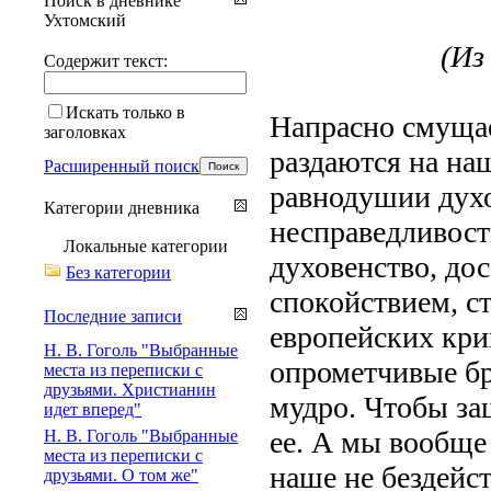
Поиск в дневнике
Ухтомский
(Из 
Содержит текст:
Искать только в
Напрасно смущае
заголовках
раздаются на на
Расширенный поиск
равнодушии духо
Категории дневника
несправедливост
Локальные категории
духовенство, до
Без категории
спокойствием, с
Последние записи
европейских кри
Н. В. Гоголь "Выбранные
опрометчивые б
места из переписки с
друзьями. Христианин
мудро. Чтобы за
идет вперед"
ее. А мы вообще
Н. В. Гоголь "Выбранные
места из переписки с
наше не бездейст
друзьями. О том же"