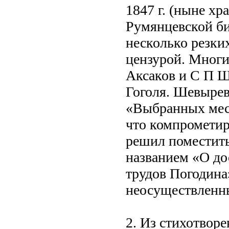
1847 г. (ныне х
Румянцевской би
несколько резки
цензурой. Многие
Аксаков и С П 
Гоголя. Шевырев
«Выбранных мест
что компрометиру
решил поместить
названием «О до
трудов Погодина
неосуществленн
2. Из стихотвор