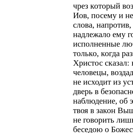
чрез который во
Иов, посему и н
слова, напротив
надлежало ему го
исполненные люб
только, когда ра
Христос сказал: 
человецы, воздад
не исходит из ус
дверь в безопасн
наблюдение, об э
твоя в закон Вы
не говорить лиш
беседою о Божес