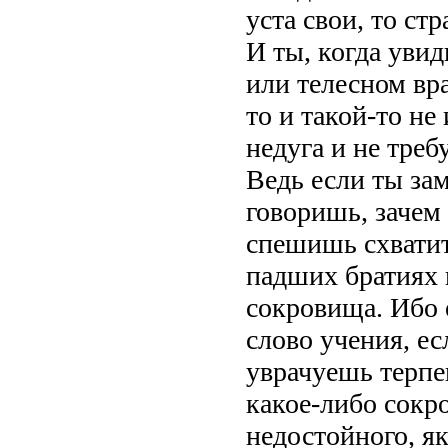
уста свои, то ст
И ты, когда уви
или телесном вра
то и такой-то не
недуга и не треб
Ведь если ты зам
говоришь, зачем 
спешишь схватит
падших братиях и
сокровища. Ибо 
слово учения, е
уврачуешь терпен
какое-либо сокр
недостойного, як