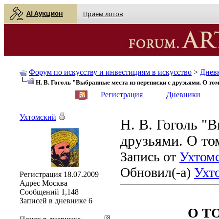
AI Аукцион
Прием лотов
Форум по искусству и инвестициям в искусство
>
Днев
Н. В. Гоголь "Выбранные места из переписки с друзьями. О том
English
| Русский
Регистрация
Дневники
Ухтомский
Н. В. Гоголь "
друзьями. О том
Запись от
Ухтом
Обновил(-а)
Ухт
Регистрация
18.07.2009
Адрес
Москва
Сообщений
1,148
Записей в дневнике
6
О Т