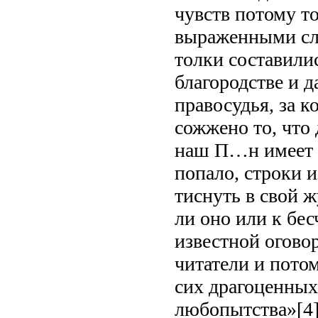
чувств потому т
выраженными сл
толки составили
благородстве и 
правосудья, за к
сожжено то, что
наш П…н имеет 
попало, строки и
тиснуть в свой ж
ли оно или к бес
известной огово
читатели и пото
сих драгоценных 
любопытства»[4]