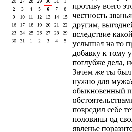
26
27
28
29
30
31
1
противу всего эт
2
3
4
5
6
7
8
честность званья
9
10
11
12
13
14
15
другим, выгодне
16
17
18
19
20
21
22
вследствие какой
23
24
25
26
27
28
29
30
31
1
2
3
4
5
услышал на то п
добавку к тому 
поглубже дела, н
Зачем же ты был 
нужно для мужа?
обыкновенный пи
обстоятельствам
повредил себе те
половины од сво
явленье поразите