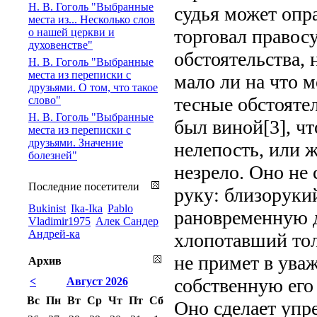
Н. В. Гоголь "Выбранные
судья может опра
места из... Несколько слов
торговал правос
о нашей церкви и
духовенстве"
обстоятельства, 
Н. В. Гоголь "Выбранные
места из переписки с
мало ли на что м
друзьями. О том, что такое
тесные обстоятел
слово"
Н. В. Гоголь "Выбранные
был виной[3], чт
места из переписки с
друзьями. Значение
нелепость, или 
болезней"
незрело. Оно не 
Последние посетители
руку: близоруки
Bukinist
Ika-Ika
Pablo
рановременную д
Vladimir1975
Алек Сандер
Андрей-ка
хлопотавший тол
не примет в ува
Архив
собственную его
<
Август 2026
Вс
Пн
Вт
Ср
Чт
Пт
Сб
Оно сделает упре