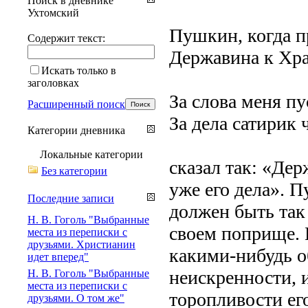
Поиск в дневнике
Ухтомский
Пушкин, когда п
Содержит текст:
Державина к Хр
Искать только в
заголовках
За слова меня пу
Расширенный поиск
За дела сатирик 
Категории дневника
Локальные категории
сказал так: «Дер
Без категории
уже его дела». 
Последние записи
должен быть так 
Н. В. Гоголь "Выбранные
своем поприще. 
места из переписки с
друзьями. Христианин
какими-нибудь 
идет вперед"
неискренности, 
Н. В. Гоголь "Выбранные
места из переписки с
торопливости ег
друзьями. О том же"