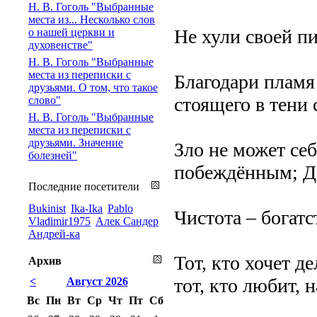
Н. В. Гоголь "Выбранные
места из... Несколько слов
Не хули своей пи
о нашей церкви и
духовенстве"
Н. В. Гоголь "Выбранные
места из переписки с
Благодари пламя 
друзьями. О том, что такое
стоящего в тени 
слово"
Н. В. Гоголь "Выбранные
места из переписки с
друзьями. Значение
Зло не может се
болезней"
побеждённым; Д
Последние посетители
Bukinist
Ika-Ika
Pablo
Чистота – богат
Vladimir1975
Алек Сандер
Андрей-ка
Тот, кто хочет д
Архив
тот, кто любит, 
<
Август 2026
Вс
Пн
Вт
Ср
Чт
Пт
Сб