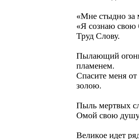
«Мне стыдно за 
«Я сознаю свою б
Труд Слову.
Пылающий огонь
пламенем.
Спасите меня от
золою.
Пыль мертвых сл
Омой свою душу
Великое идет ря