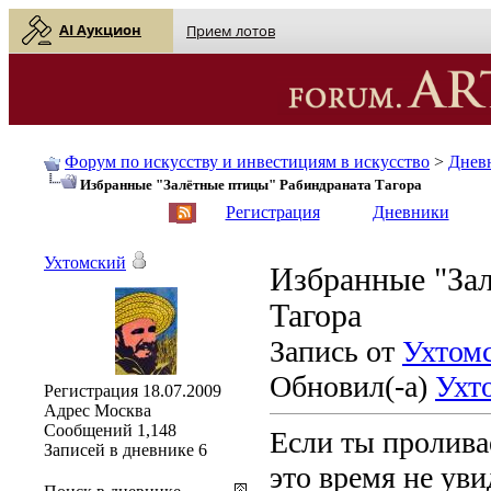
AI Аукцион
Прием лотов
Форум по искусству и инвестициям в искусство
>
Днев
Избранные "Залётные птицы" Рабиндраната Тагора
English
| Русский
Регистрация
Дневники
Ухтомский
Избранные "За
Тагора
Запись от
Ухтом
Обновил(-а)
Ухт
Регистрация
18.07.2009
Адрес
Москва
Сообщений
1,148
Если ты проливае
Записей в дневнике
6
это время не уви