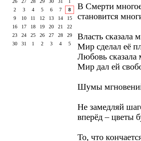
26
27
28
29
30
31
1
В Смерти многое
2
3
4
5
6
7
8
становится мног
9
10
11
12
13
14
15
16
17
18
19
20
21
22
Власть сказала 
23
24
25
26
27
28
29
30
31
1
2
3
4
5
Мир сделал её пл
Любовь сказала 
Мир дал ей свобо
Шумы мгновений 
Не замедляй шаго
вперёд – цветы б
То, что кончает