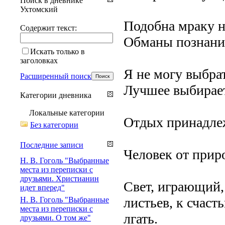
Поиск в дневнике
Ухтомский
Подобна мраку н
Содержит текст:
Обманы познания
Искать только в
заголовках
Я не могу выбра
Расширенный поиск
Лучшее выбирает
Категории дневника
Локальные категории
Отдых принадлеж
Без категории
Последние записи
Человек от приро
Н. В. Гоголь "Выбранные
места из переписки с
друзьями. Христианин
Свет, играющий,
идет вперед"
листьев, к счаст
Н. В. Гоголь "Выбранные
места из переписки с
лгать.
друзьями. О том же"