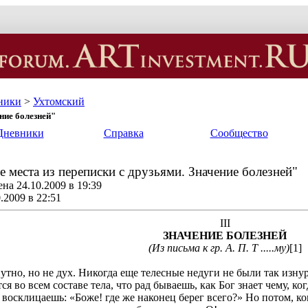
ники
>
Ухтомский
ние болезней"
Дневники
Справка
Сообщество
 места из переписки с друзьями. Значение болезней"
на 24.10.2009 в 19:39
.2009 в 22:51
III
ЗНАЧЕНИЕ БОЛЕЗНЕЙ
(Из письма к гр. А. П. Т .....му)
[1]
о, но не дух. Никогда еще телесные недуги не были так изнури
ся во всем составе тела, что рад бываешь, как Бог знает чему, к
 восклицаешь: «Боже! где же наконец берег всего?» Но потом, ко