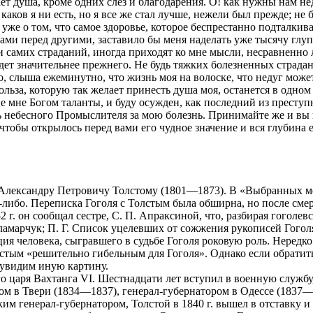
ет душа, кроме одних слез и благодарения. О! как нужны нам нед
каков я ни есть, но я все же стал лучше, нежели был прежде; не б
 уже о том, что самое здоровье, которое беспрестанно подталкив
ами перед другими, заставило бы меня наделать уже тысячу глу
и самих страданий, иногда приходят ко мне мысли, несравненно л
удет значительнее прежнего. Не будь тяжких болезненных страдан
о, слыша ежеминутно, что жизнь моя на волоске, что недуг может
польза, которую так желает принесть душа моя, останется в одном
е мне Богом таланты, и буду осужден, как последний из престу
ь небесного Промыслителя за мою болезнь. Принимайте же и вы п
 чтобы открылось перед вами его чудное значение и вся глубина 
 Александру Петровичу Толстому (1801—1873). В «Выбранных ме
-либо. Переписка Гоголя с Толстым была обширна, но после смер
2 г. он сообщал сестре, С. П. Апраксиной, что, разбирая гоголевс
ламарчук; П. Г. Список уцелевших от сожжения рукописей Гоголя /
ия человека, сыгравшего в судьбе Гоголя роковую роль. Нередко 
стым «решительно гибельным для Гоголя». Однако если обратить
 увидим иную картину.
 царя Вахтанга VI. Шестнадцати лет вступил в военную службу,
ом в Твери (1834—1837), генерал-губернатором в Одессе (1837—
м генерал-губернатором, Толстой в 1840 г. вышел в отставку и у