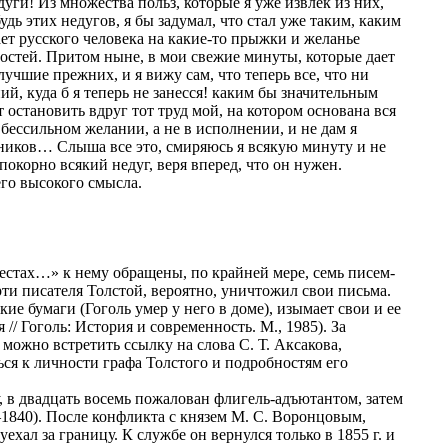
уги! Из множества польз, которые я уже извлек из них,
удь этих недугов, я бы задумал, что стал уже таким, каким
ает русского человека на какие-то прыжки и желанье
постей. Притом ныне, в мои свежие минуты, которые дает
учшие прежних, и я вижу сам, что теперь все, что ни
ий, куда б я теперь не занесся! каким бы значительным
 остановить вдруг тот труд мой, на котором основана вся
 бессильном желании, а не в исполнении, и не дам я
пников… Слыша все это, смиряюсь я всякую минуту и не
окорно всякий недуг, веря вперед, что он нужен.
его высокого смысла.
стах…» к нему обращены, по крайней мере, семь писем-
ти писателя Толстой, вероятно, уничтожил свои письма.
кие бумаги (Гоголь умер у него в доме), изымает свои и ее
/ Гоголь: История и современность. М., 1985). За
можно встретить ссылку на слова С. Т. Аксакова,
ся к личности графа Толстого и подробностям его
 в двадцать восемь пожалован флигель-адъютантом, затем
1840). После конфликта с князем М. С. Воронцовым,
ехал за границу. К службе он вернулся только в 1855 г. и