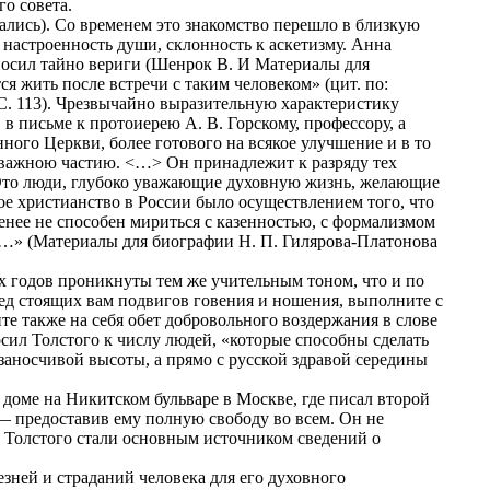
о совета.
вались). Со временем это знакомство перешло в близкую
 настроенность души, склонность к аскетизму. Анна
й носил тайно вериги (Шенрок В. И Материалы для
тся жить после встречи с таким человеком» (цит. по:
С. 113). Чрезвычайно выразительную характеристику
 в письме к протоиерею А. В. Горскому, профессору, а
ного Церкви, более готового на всякое улучшение и в то
ь важною частию. <…> Он принадлежит к разряду тех
. Это люди, глубоко уважающие духовную жизнь, желающие
ое христианство в России было осуществлением того, что
енее не способен мириться с казенностью, с формализмом
…» (Материалы для биографии Н. П. Гилярова-Платонова
вых годов проникнуты тем же учительным тоном, что и по
ред стоящих вам подвигов говения и ношения, выполните с
те также на себя обет добровольного воздержания в слове
носил Толстого к числу людей, «которые способны сделать
заносчивой высоты, а прямо с русской здравой середины
 доме на Никитском бульваре в Москве, где писал второй
 — предоставив ему полную свободу во всем. Он не
зы Толстого стали основным источником сведений о
зней и страданий человека для его духовного