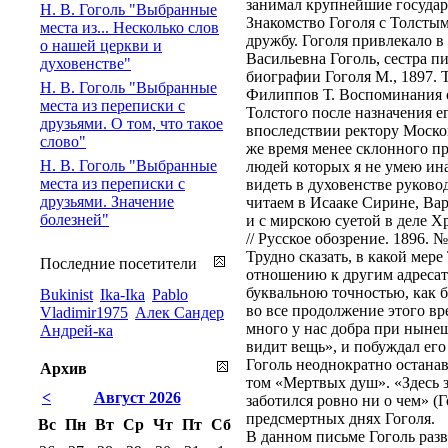
занимал крупнейшие государ
Н. В. Гоголь "Выбранные
Знакомство Гоголя с Толстым
места из... Несколько слов
дружбу. Гоголя привлекало в
о нашей церкви и
Васильевна Гоголь, сестра п
духовенстве"
биографии Гоголя М., 1897. Т
Н. В. Гоголь "Выбранные
Филиппов Т. Воспоминания о
места из переписки с
Толстого после назначения е
друзьями. О том, что такое
впоследствии ректору Москов
слово"
же время менее склонного п
Н. В. Гоголь "Выбранные
людей которых я не умею ин
места из переписки с
видеть в духовенстве руково
друзьями. Значение
читаем в Исааке Сирине, Вар
болезней"
и с мирскою суетой в деле 
// Русское обозрение. 1896. №
Трудно сказать, в какой мер
Последние посетители
отношению к другим адресат
буквальною точностью, как б
Bukinist
Ika-Ika
Pablo
во все продолжение этого вре
Vladimir1975
Алек Сандер
много у нас добра при нынеш
Андрей-ка
видит вещь», и побуждал его
Гоголь неоднократно останав
Архив
том «Мертвых душ». «Здесь з
<
Август 2026
заботился ровно ни о чем» (
предсмертных днях Гоголя.
Вс
Пн
Вт
Ср
Чт
Пт
Сб
В данном письме Гоголь разв