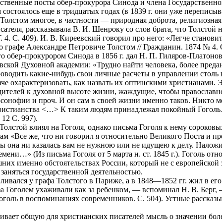
ственные посты обер-прокурора Синода и члена Государственног
 состоялось еще в тридцатых годах (в 1839 г. они уже переписы
 Толстом многое, в частности — природная доброта, религиозная
исателя, рассказывала В. И. Шенроку со слов брата, что Толсто
. 4. С. 409). И. В. Киреевский говорил про него: «Легче станови
 графе Александре Петровиче Толстом // Гражданин. 1874 № 4. 
го обер-прокурором Синода в 1856 г. дал Н. П. Гиляров-Платонов
ской Духовной академии: «Трудно найти человека, более предан
роводить какие-нибудь свои личные расчеты в управлении стол
аче охарактеризовать, как назвать их оптинскими христианами
дителей к духовной высоте жизни, жаждущие, чтобы православн
сонофии и проч. И он сам в своей жизни именно таков. Никто м
Христианства <…> К таким людям принадлежал покойный Гоголь
 12 С. 997).
е Толстой влиял на Гоголя, однако письма Гоголя к нему сороко
ам «Все же, что ни говорил я относительно Великого Поста и п
ы она ни казалась вам не нужною или не идущею к делу. Наложи
мени…» (Из письма Гоголя от 5 марта н. ст. 1845 г.). Гоголь от
них именно обстоятельствах России, который не с европейской 
 заняться государственной деятельностью.
ливался у графа Толстого в Париже, а в 1848—1852 гг. жил в его
а Гоголем ухаживали как за ребенком, — вспоминал Н. В. Берг,
Гоголь в воспоминаниях современников. С. 504). Устные расска
ивает общую для христианских писателей мысль о значении боле