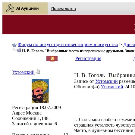
AI Аукцион
Прием лотов
Форум по искусству и инвестициям в искусство
>
Днев
Н. В. Гоголь "Выбранные места из переписки с друзьями. Значе
English
| Русский
Регистрация
Ухтомский
Н. В. Гоголь "Выбранные
Запись от
Ухтомский
размеще
Обновил(-а)
Ухтомский
24.10
Регистрация
18.07.2009
Адрес
Москва
Сообщений
1,148
…Силы мои слабеют ежеминутн
Записей в дневнике
6
страшная усталость чувствует
Часто, в душевном бессилии,