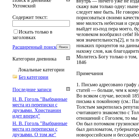
Поиск в дневнике
внутрь — ничего уже не изда
Ухтомский
скажу вам только одну: ныне 
следует мне быть. Не говорю
Содержит текст:
порисоваться своими качеств
мне милость небесная и сред
выйдет из-под пера моего, б
Искать только в
человеком вообразил себя! Н
заголовках
моя значительность[2], и та 
никаких процентов на данны
Расширенный поиск
нахожу слов, как благодарит
Молитесь Богу только о том,
Категории дневника
1846
Локальные категории
Примечания
Без категории
1. Письмо адресовано графу
Последние записи
статей — больше, чем к кому
Во всяком случае, весной 185
Н. В. Гоголь "Выбранные
письма к покойному (см.: Па
места из переписки с
Толстым закрепилась репутац
друзьями. Христианин
считавшего знакомство с Тол
идет вперед"
отношений с Гоголем, то мы
Н. В. Гоголь "Выбранные
Он был потомком грузинского
места из переписки с
был дипломатом, губернатор
друзьями. О том же"
новороссийским и бессарабски