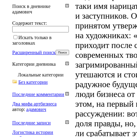
таки имя нарица
Поиск в дневнике
адамович
и заступников. 
Содержит текст:
принятом утверж
на художниках: 
Искать только в
заголовках
приходит после 
Расширенный поиск
современных тво
загримированный
Категории дневника
утешаются и сто
Локальные категории
Без категории
радужное будуще
люди бизнеса от
Последние комментарии
этом, на первый
Два мифа артбизнеса
автор:
адамович
рассуждении: во
доля правды, но,
Последние записи
ли срабатывает 
Логистика истории