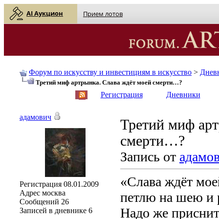
AI Аукцион
Прием лотов
Форум по искусству и инвестициям в искусство
>
Днев
Третий миф артрынка. Слава ждёт моей смерти…?
English
| Русский
Регистрация
Дневники
адамович
Третий миф арт
смерти…?
Запись от
адамо
«Слава ждёт мое
Регистрация
08.01.2009
Адрес
москва
петлю на шею и 
Сообщений
26
Надо же приснит
Записей в дневнике
6