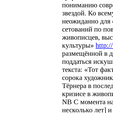
пониманию совре
звездой. Ко всем
неожиданно для 
сетований по по
живописцев, выс
культуры»
http:
размещённой в д
поддаться искуш
текста: «Тот фак
сорока художни
Тёрнера в послед
кризисе в живопи
NB С момента на
несколько лет] 