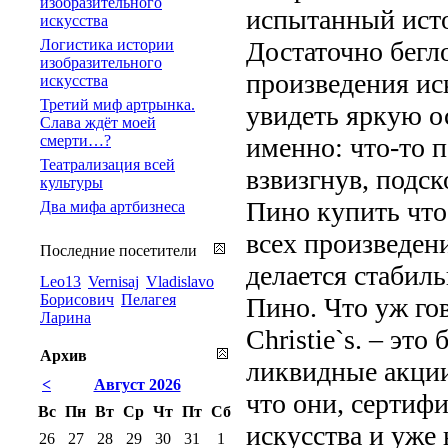
изобразительного
испытанный ист
искусства
Логистика истории
Достаточно бегло
изобразительного
произведения ис
искусства
Третий миф артрынка.
увидеть яркую о
Слава ждёт моей
смерти…?
именно: что-то п
Театрализация всей
взвизгнув, подс
культуры
Пино купить что
Два мифа артбизнеса
всех произведени
Последние посетители
делается стабил
Leo13
Vernisaj
Vladislavo
Борисович
Пелагея
Пино. Что уж гов
Ларина
Christie`s. – э
Архив
ликвидные акции
<
Август 2026
что они, сертиф
Вс
Пн
Вт
Ср
Чт
Пт
Сб
искусства и уже 
26
27
28
29
30
31
1