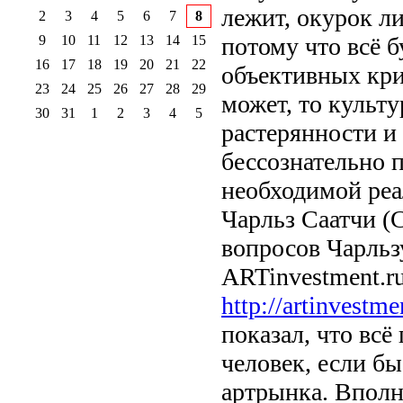
лежит, окурок ли
2
3
4
5
6
7
8
9
10
11
12
13
14
15
потому что всё б
16
17
18
19
20
21
22
объективных крит
23
24
25
26
27
28
29
может, то культ
30
31
1
2
3
4
5
растерянности и 
бессознательно 
необходимой реал
Чарльз Саатчи (Ch
вопросов Чарльз
ARTinvestment.r
http://artinvestme
показал, что вс
человек, если б
артрынка. Вполн