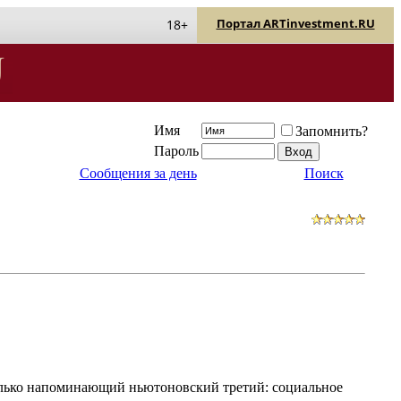
Портал ARTinvestment.RU
18+
Имя
Запомнить?
Пароль
Сообщения за день
Поиск
олько напоминающий ньютоновский третий: социальное