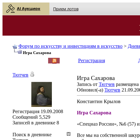
AI Аукцион
Прием лотов
Форум по искусству и инвестициям в искусство
>
Днев
Игра Сахарова
English
| Русский
Регистрация
Тютчев
Игра Сахарова
Запись от
Тютчев
размещена 1
Обновил(-а)
Тютчев
21.09.20
Константин Крылов
Регистрация
19.09.2008
Игра Сахарова
Сообщений
5,529
Записей в дневнике
8
«Спецназ России», №6 (57) и
Поиск в дневнике
Все мы на собственной шкур