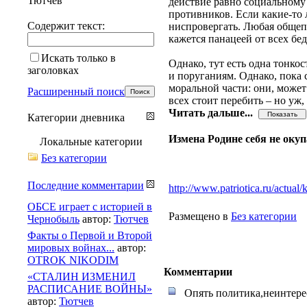
Тютчев
действие равно социальному
противников. Если какие-то л
Содержит текст:
ниспровергать. Любая общепр
кажется панацеей от всех бе
Искать только в
Однако, тут есть одна тонко
заголовках
и поруганиям. Однако, пока 
моральной части: они, может
Расширенный поиск
всех стоит перебить – но уж,
Читать дальше...
Категории дневника
Измена Родине себя не окуп
Локальные категории
Без категории
Последние комментарии
http://www.patriotica.ru/actual
ОБСЕ играет с историей в
Размещено в
Без категории
Чернобыль
автор:
Тютчев
Факты о Первой и Второй
мировых войнах...
автор:
OTROK NIKODIM
Комментарии
«СТАЛИН ИЗМЕНИЛ
РАСПИСАНИЕ ВОЙНЫ»
Опять политика,неинтерес
автор:
Тютчев