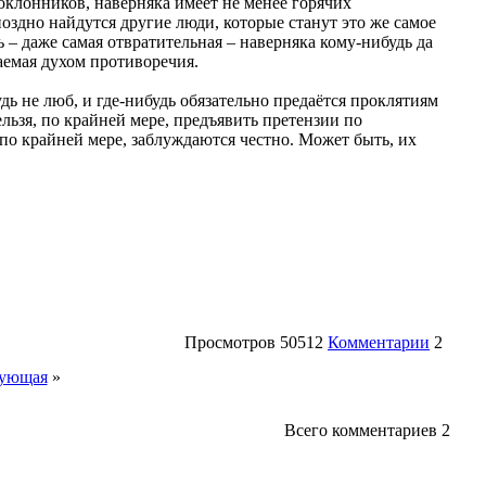
оклонников, наверняка имеет не менее горячих
 поздно найдутся другие люди, которые станут это же самое
 – даже самая отвратительная – наверняка кому-нибудь да
даемая духом противоречия.
ь не люб, и где-нибудь обязательно предаётся проклятиям
льзя, по крайней мере, предъявить претензии по
 по крайней мере, заблуждаются честно. Может быть, их
Просмотров
50512
Комментарии
2
ующая
»
Всего комментариев
2