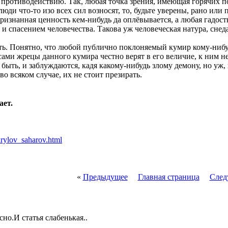
 противодействию. Так, любая точка зрения, имеющая горячих п
юди что-то изо всех сил возносят, то, будьте уверены, рано или
изнанная ценность кем-нибудь да оплёвывается, а любая гадость
д и спасением человечества. Такова уж человеческая натура, сне
сть. Понятно, что любой публично поклоняемый кумир кому-нибуд
сами жрецы данного кумира честно верят в его величие, к ним не
 быть, и заблуждаются, кадя какому-нибудь злому демону, но уж,
 во всяком случае, их не стоит презирать.
ает.
/krylov_saharov.html
«
Предыдущее
Главная страница
След
но.И статья слабенькая..