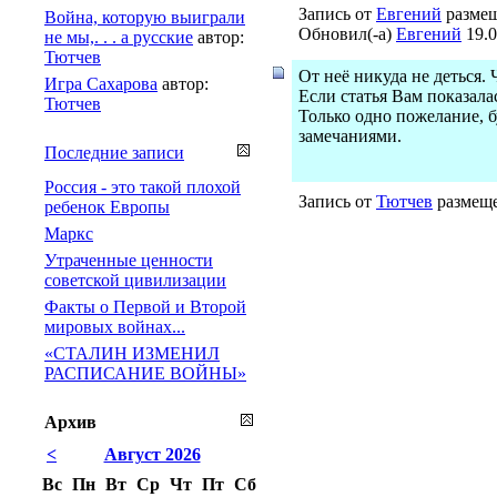
Запись от
Евгений
размещ
Война, которую выиграли
Обновил(-а)
Евгений
19.0
не мы,. . . а русские
автор:
Тютчев
От неё никуда не деться.
Игра Сахарова
автор:
Если статья Вам показала
Тютчев
Только одно пожелание, 
замечаниями.
Последние записи
Россия - это такой плохой
Запись от
Тютчев
размеще
ребенок Европы
Маркс
Утраченные ценности
советской цивилизации
Факты о Первой и Второй
мировых войнах...
«СТАЛИН ИЗМЕНИЛ
РАСПИСАНИЕ ВОЙНЫ»
Архив
<
Август 2026
Вс
Пн
Вт
Ср
Чт
Пт
Сб