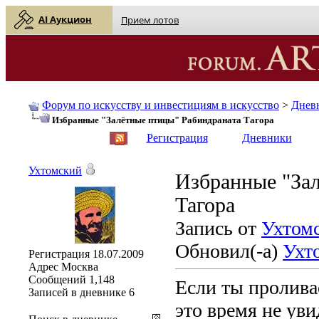
AI Аукцион
Прием лотов
Форум по искусству и инвестициям в искусство
>
Днев
Избранные "Залётные птицы" Рабиндраната Тагора
English
| Русский
Регистрация
Дневники
Ухтомский
Избранные "За
Тагора
Запись от
Ухтом
Обновил(-а)
Ухт
Регистрация
18.07.2009
Адрес
Москва
Сообщений
1,148
Если ты проливае
Записей в дневнике
6
это время не уви