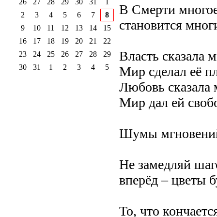
26
27
28
29
30
31
1
В Смерти многое
2
3
4
5
6
7
8
становится мног
9
10
11
12
13
14
15
16
17
18
19
20
21
22
Власть сказала 
23
24
25
26
27
28
29
30
31
1
2
3
4
5
Мир сделал её пл
Любовь сказала 
Мир дал ей свобо
Шумы мгновений 
Не замедляй шаго
вперёд – цветы б
То, что кончает