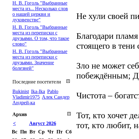
Н. В. Гоголь "Выбранные
места из... Несколько слов
Не хули своей пи
о нашей церкви и
духовенстве"
Н. В. Гоголь "Выбранные
места из переписки с
Благодари пламя 
друзьями. О том, что такое
стоящего в тени 
слово"
Н. В. Гоголь "Выбранные
места из переписки с
друзьями. Значение
Зло не может се
болезней"
побеждённым; Д
Последние посетители
Bukinist
Ika-Ika
Pablo
Чистота – богат
Vladimir1975
Алек Сандер
Андрей-ка
Тот, кто хочет д
Архив
тот, кто любит, 
<
Август 2026
Вс
Пн
Вт
Ср
Чт
Пт
Сб