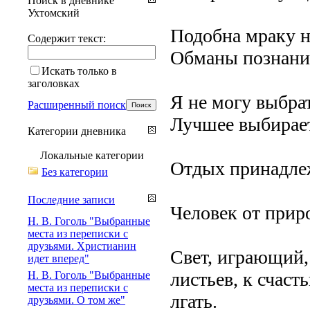
Поиск в дневнике
Ухтомский
Подобна мраку н
Содержит текст:
Обманы познания
Искать только в
заголовках
Я не могу выбра
Расширенный поиск
Лучшее выбирает
Категории дневника
Локальные категории
Отдых принадлеж
Без категории
Последние записи
Человек от приро
Н. В. Гоголь "Выбранные
места из переписки с
друзьями. Христианин
Свет, играющий,
идет вперед"
листьев, к счаст
Н. В. Гоголь "Выбранные
места из переписки с
лгать.
друзьями. О том же"