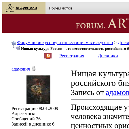
AI Аукцион
Прием лотов
Форум по искусству и инвестициям в искусство
>
Днев
Нищая культура России – это несостоятельность российского б
English
| Русский
Регистрация
Дневники
адамович
Нищая культура
российского би
Запись от
адамо
Происходящие ут
Регистрация
08.01.2009
Адрес
москва
человека значит
Сообщений
26
ценностных орие
Записей в дневнике
6