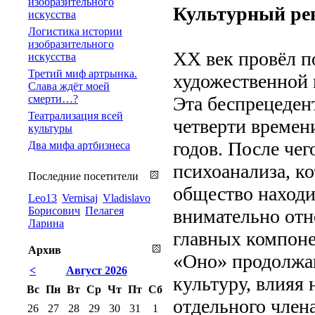
изобразительного
Культурный ре
искусства
Логистика истории
изобразительного
XX век провёл п
искусства
Третий миф артрынка.
художественной 
Слава ждёт моей
смерти…?
Эта беспрецеден
Театрализация всей
четверти времени
культуры
годов. После чег
Два мифа артбизнеса
психоанализа, к
Последние посетители
общество находи
Leo13
Vernisaj
Vladislavo
Борисович
Пелагея
внимательно отн
Ларина
главных компоне
Архив
«Оно» продолжаю
<
Август 2026
культуру, влияя 
Вс
Пн
Вт
Ср
Чт
Пт
Сб
отдельного член
26
27
28
29
30
31
1