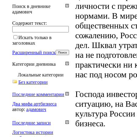
личности с преж
Поиск в дневнике
адамович
нормами. В мире
Содержит текст:
общественных ст
сожалению, Росси
Искать только в
заголовках
дел. Шквал утра
Расширенный поиск
на не подготовле
практически ни к
Категории дневника
нас под носом 
Локальные категории
Без категории
Господа инвесто
Последние комментарии
ситуацию, на Ва
Два мифа артбизнеса
автор:
адамович
культура России
бизнеса.
Последние записи
Логистика истории