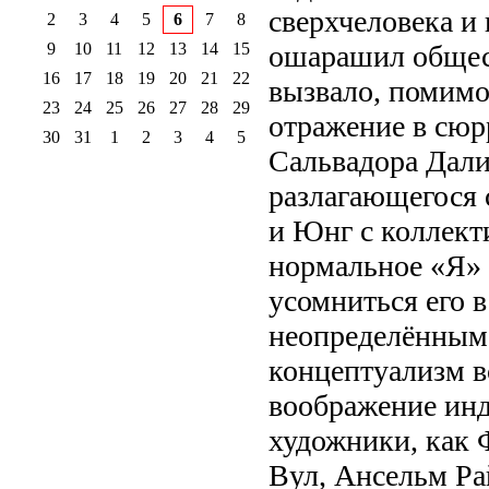
сверхчеловека и
2
3
4
5
6
7
8
9
10
11
12
13
14
15
ошарашил общест
16
17
18
19
20
21
22
вызвало, помимо
23
24
25
26
27
28
29
отражение в сюр
30
31
1
2
3
4
5
Сальвадора Дали
разлагающегося 
и Юнг с коллек
нормальное «Я» 
усомниться его в
неопределённым 
концептуализм в
воображение инди
художники, как 
Вул, Ансельм Рай