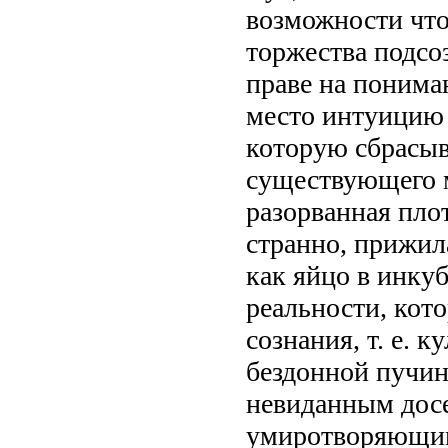
возможности что
торжества подсоз
праве на понима
место интуицию 
которую сбрасыв
существующего м
разорванная пло
странно, прижила
как яйцо в инку
реальности, кот
сознания, т. е. 
бездонной пучин
невиданным дос
умиротворяющим