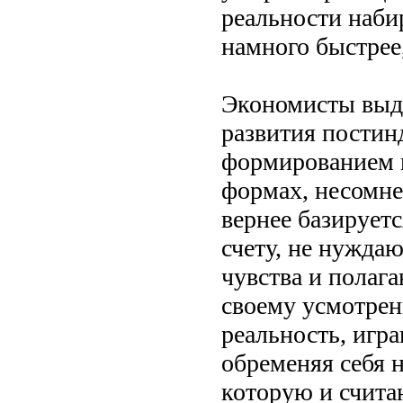
реальности набир
намного быстрее
Экономисты выдв
развития постин
формированием м
формах, несомнен
вернее базирует
счету, не нужда
чувства и полага
своему усмотре
реальность, игр
обременяя себя 
которую и счита