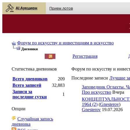
AI Аукцион
Прием лотов
Форум по искусству и инвестициям в искусство
Дневники
English
| Русский
Регистрация
Статистика дневников
Форум по искусству и инвес
Последние записи
Лучшие з
Всего дневников
209
Всего записей
32,883
Заповедник Оглахты. Ча
Записи за
Про искусство
Вчера
1
последние сутки
КОНЦЕПТУАЛЬНОСТЬ
1964 (2)
(
Gnesterov
)
Опции
Gnesterov
19.07.2026
Случайная запись
дневника