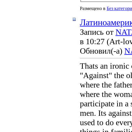
Размещено в
Без категор
Латиноамерик
Запись от
NAT
в 10:27
(Art-lo
Обновил(-а)
N
Thats an ironic 
"Against" the o
where the fathe
where the woman
participate in a
men. Its agains
used to do every
things in famil