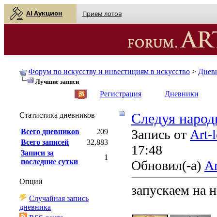
AI Аукцион
Прием лотов
Форум по искусству и инвестициям в искусство
>
Днев
Лучшие записи
English
| Русский
Регистрация
Дневники
Статистика дневников
Cледуя народ
Запись от
Art-
Всего дневников
209
Всего записей
32,883
17:48
Записи за
1
последние сутки
Обновил(-а)
Ar
Опции
запускаем на 
Случайная запись
дневника