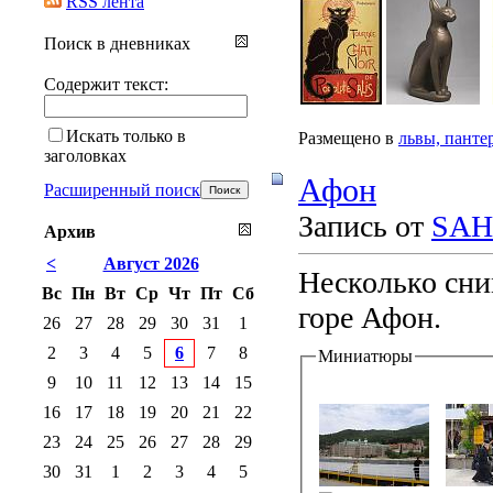
RSS лента
Поиск в дневниках
Содержит текст:
Искать только в
Размещено в
львы, панте
заголовках
Афон
Расширенный поиск
Запись от
SAH
Архив
<
Август 2026
Несколько сни
Вс
Пн
Вт
Ср
Чт
Пт
Сб
горе Афон.
26
27
28
29
30
31
1
2
3
4
5
6
7
8
Миниатюры
9
10
11
12
13
14
15
16
17
18
19
20
21
22
23
24
25
26
27
28
29
30
31
1
2
3
4
5