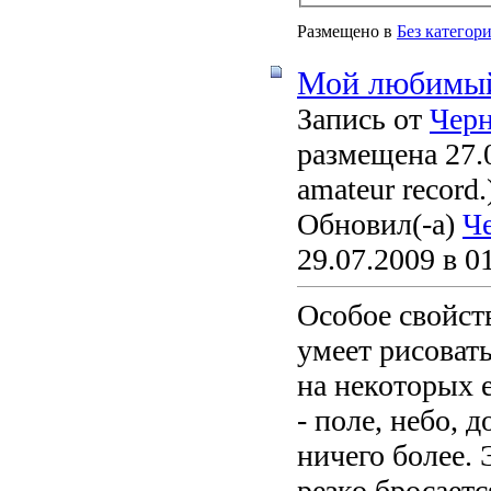
Размещено в
Без категор
Мой любимый
Запись от
Чер
размещена 27.0
amateur record.
Обновил(-а)
Ч
29.07.2009 в 0
Особое свойст
умеет рисовать
на некоторых е
- поле, небо, 
ничего более. 
резко бросаетс