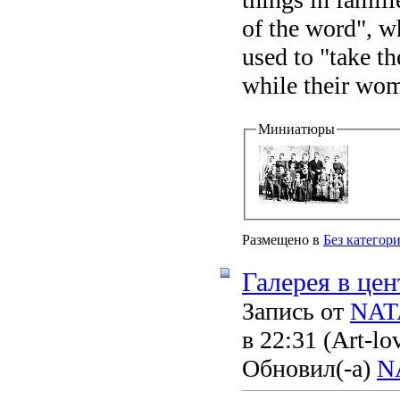
of the word", w
used to "take t
while their wom
Миниатюры
Размещено в
Без категор
Галерея в це
Запись от
NAT
в 22:31
(Art-lo
Обновил(-а)
N