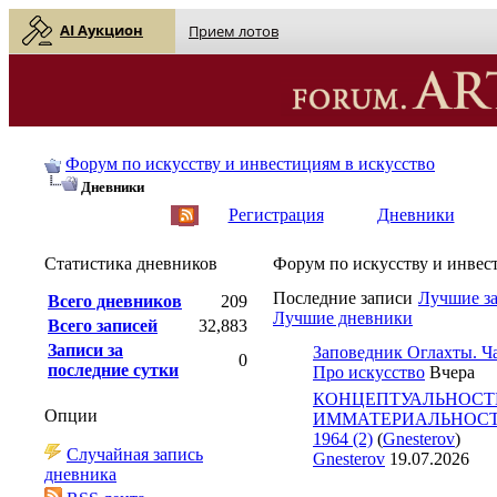
AI Аукцион
Прием лотов
Форум по искусству и инвестициям в искусство
Дневники
English
| Русский
Регистрация
Дневники
Статистика дневников
Форум по искусству и инвес
Последние записи
Лучшие з
Всего дневников
209
Лучшие дневники
Всего записей
32,883
Записи за
Заповедник Оглахты. Ча
0
последние сутки
Про искусство
Вчера
КОНЦЕПТУАЛЬНОСТ
Опции
ИММАТЕРИАЛЬНОСТЬ 
1964 (2)
(
Gnesterov
)
Случайная запись
Gnesterov
19.07.2026
дневника