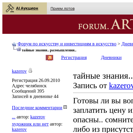
AI Аукцион
Прием лотов
Форум по искусству и инвестициям в искусство
>
Днев
тайные знания.. размышления..
English
| Русский
Регистрация
Дневники
kazerov
тайные знания.
Регистрация
26.09.2010
Запись от
kazero
Адрес
челябинск
Сообщений
395
Записей в дневнике
44
Готовы ли вы во
Последние комментарии
заплатить цену 
...
автор:
kazerov
опасны.. сомните
художник или нет
автор:
либо из присутс
kazerov