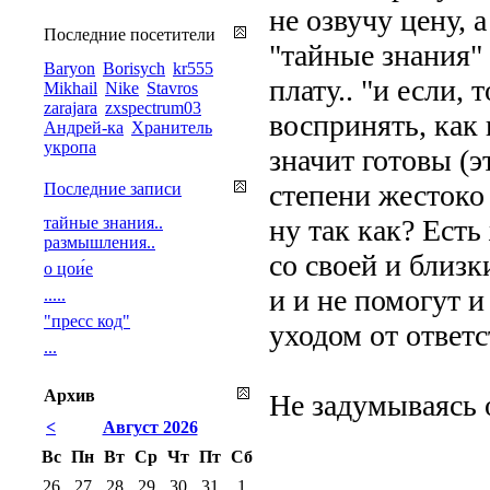
не озвучу цену,
Последние посетители
"тайные знания" 
Baryon
Borisych
kr555
плату.. "и если, 
Mikhail
Nike
Stavros
zarajara
zxspectrum03
воспринять, как 
Андрей-ка
Хранитель
укропа
значит готовы (э
степени жестоко
Последние записи
тайные знания..
ну так как? Есть
размышления..
со своей и близк
о цои́е
и и не помогут и
.....
"пресс код"
уходом от ответс
...
Архив
Не задумываясь о
<
Август 2026
Вс
Пн
Вт
Ср
Чт
Пт
Сб
26
27
28
29
30
31
1