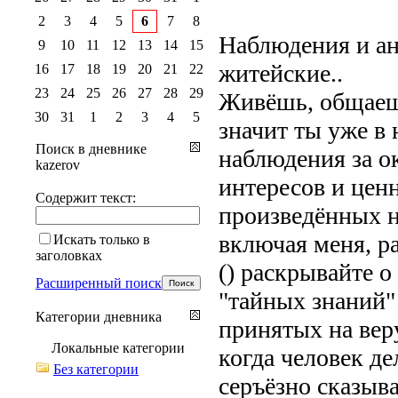
2
3
4
5
6
7
8
Наблюдения и ан
9
10
11
12
13
14
15
житейские..
16
17
18
19
20
21
22
23
24
25
26
27
28
29
Живёшь, общаеш
30
31
1
2
3
4
5
значит ты уже в
Поиск в дневнике
наблюдения за 
kazerov
интересов и ценн
Содержит текст:
произведённых н
включая меня, р
Искать только в
заголовках
() раскрывайте 
Расширенный поиск
"тайных знаний" 
Категории дневника
принятых на вер
Локальные категории
когда человек де
Без категории
серъëзно сказыва