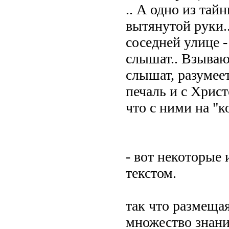
.. А одно из тай
вытянутой руки..
соседней улице - 
слышат.. Взываю
слышат, разумеет
печаль и с Христо
что с ними на "ко
- вот некоторые 
текстом.
так что размеща
множество знаний