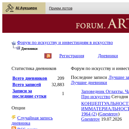
AI Аукцион
Прием лотов
Форум по искусству и инвестициям в искусство
Дневники
English
| Русский
Регистрация
Дневники
Статистика дневников
Форум по искусству и инвес
Последние записи
Лучшие з
Всего дневников
209
Лучшие дневники
Всего записей
32,883
Записи за
Заповедник Оглахты. Ча
1
последние сутки
Про искусство
Сегодня
КОНЦЕПТУАЛЬНОСТ
Опции
ИММАТЕРИАЛЬНОСТЬ 
1964 (2)
(
Gnesterov
)
Случайная запись
Gnesterov
19.07.2026
дневника