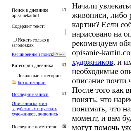
Начали увлекатьс
Поиск в дневнике
живописи, либо 
opisaniekartin1
картин? Если соб
Содержит текст:
нарисовано на оп
Искать только в
рекомендуем обя
заголовках
opisanie-kartin.
Расширенный поиск
художников
, и 
Категории дневника
необходимые опи
Локальные категории
описание почти ч
Без категории
После того как 
Последние записи
понять, что нари
Описания картин
понимать, что н
зарубежных и русских
художников, живопись
момент, и вам бу
могут помочь уяс
Последние посетители