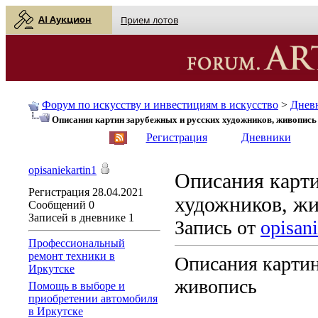
AI Аукцион
Прием лотов
Форум по искусству и инвестициям в искусство
>
Днев
Описания картин зарубежных и русских художников, живопись
English
| Русский
Регистрация
Дневники
opisaniekartin1
Описания карти
Регистрация
28.04.2021
художников, ж
Сообщений
0
Записей в дневнике
1
Запись от
opisani
Профессиональный
ремонт техники в
Описания картин
Иркутске
живопись
Помощь в выборе и
приобретении автомобиля
в Иркутске