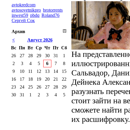
avtokredcom
avtosovetnikpro
brotorrents
inwest59
pbdq
Roland76
Сергей Сок
Архив
<
Август 2026
Вс
Пн
Вт
Ср
Чт
Пт
Сб
На представленн
26
27
28
29
30
31
1
иллюстрированны
2
3
4
5
6
7
8
Сальвадор, Дани
9
10
11
12
13
14
15
16
17
18
19
20
21
22
Дейнека Алексан
23
24
25
26
27
28
29
разузнать перече
30
31
1
2
3
4
5
стоит зайти на в
сможете найти р
их расшифровку.