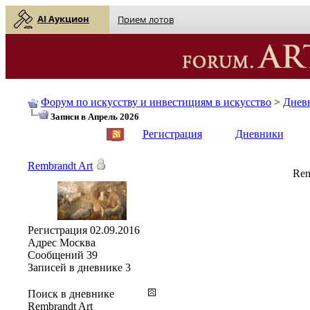
AI Аукцион
Прием лотов
Форум по искусству и инвестициям в искусство
>
Днев
Записи в Апрель 2026
English
| Русский
Регистрация
Дневники
Rembrandt Art
Rem
Регистрация
02.09.2016
Адрес
Москва
Сообщений
39
Записей в дневнике
3
Поиск в дневнике
Rembrandt Art