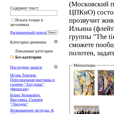
(Московский п
Содержит текст:
ЦПКиО) состои
прозвучит жив
Искать только в
заголовках
Ильина (флейта
Расширенный поиск
группы "The ti
Категории дневника
сможете пообщ
Локальные категории
полотен, задать
Без категории
Миниатюры
Последние записи
Игорь Терехов.
Персональная выставка в
галерее "Арт-парк"
(финисаж)
Борис Безикович.
Выставка. Галерея
"Дрезден"
Возвращение легенды. К