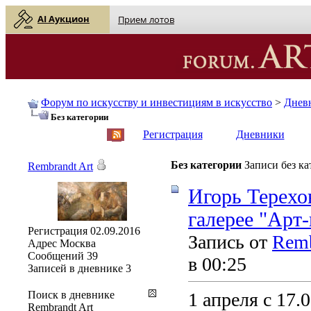
AI Аукцион
Прием лотов
Форум по искусству и инвестициям в искусство
>
Днев
Без категории
English
| Русский
Регистрация
Дневники
Без категории
Записи без к
Rembrandt Art
Игорь Терехо
галерее "Арт
Регистрация
02.09.2016
Запись от
Remb
Адрес
Москва
Сообщений
39
в 00:25
Записей в дневнике
3
Поиск в дневнике
1 апреля с 17.
Rembrandt Art