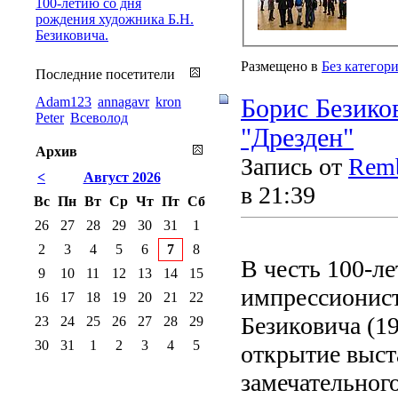
100-летию со дня
рождения художника Б.Н.
Безиковича.
Размещено в
Без категор
Последние посетители
Adam123
annagavr
kron
Борис Безико
Peter
Всеволод
"Дрезден"
Архив
Запись от
Remb
<
Август 2026
в 21:39
Вс
Пн
Вт
Ср
Чт
Пт
Сб
26
27
28
29
30
31
1
2
3
4
5
6
7
8
В честь 100-ле
9
10
11
12
13
14
15
импрессионист
16
17
18
19
20
21
22
Безиковича (1
23
24
25
26
27
28
29
30
31
1
2
3
4
5
открытие выст
замечательног