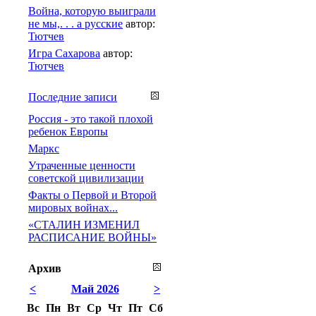
Война, которую выиграли
не мы,. . . а русские
автор:
Тютчев
Игра Сахарова
автор:
Тютчев
Последние записи
Россия - это такой плохой
ребенок Европы
Маркс
Утраченные ценности
советской цивилизации
Факты о Первой и Второй
мировых войнах...
«СТАЛИН ИЗМЕНИЛ
РАСПИСАНИЕ ВОЙНЫ»
Архив
<
Май 2026
>
Вс
Пн
Вт
Ср
Чт
Пт
Сб