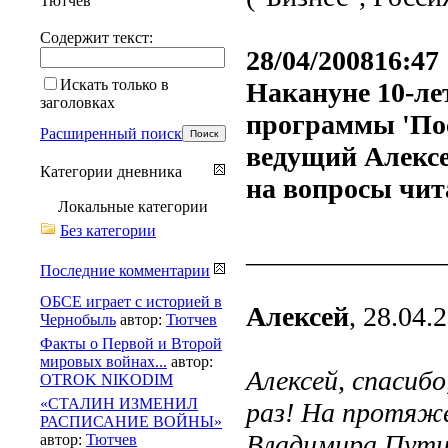
Тютчев
Содержит текст:
28/04/200816:47
Искать только в
Накануне 10-ле
заголовках
программы 'Пос
Расширенный поиск
ведущий Алекс
Категории дневника
на вопросы чи
Локальные категории
Без категории
______________
Последние комментарии
ОБСЕ играет с историей в
Алексей
, 28.04.
Чернобыль
автор:
Тютчев
Факты о Первой и Второй
мировых войнах...
автор:
Алексей, спасиб
OTROK NIKODIM
«СТАЛИН ИЗМЕНИЛ
раз! На протяже
РАСПИСАНИЕ ВОЙНЫ»
Владимира Пути
автор:
Тютчев