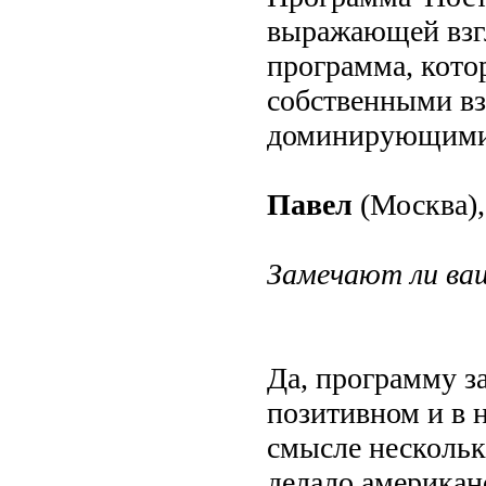
выражающей взгл
программа, кото
собственными вз
доминирующими
Павел
(Москва),
Замечают ли ваш
Да, программу за
позитивном и в 
смысле нескольк
делало американ