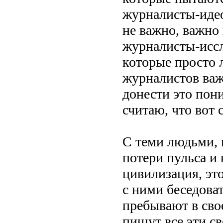
журналисты-идеол
не важно, важно
журналисты-иссл
которые просто 
журналистов важ
донести это пон
считаю, что вот 
С теми людьми, 
потери пульса и
цивилизация, эт
с ними беседова
пребывают в св
пишут все эти с