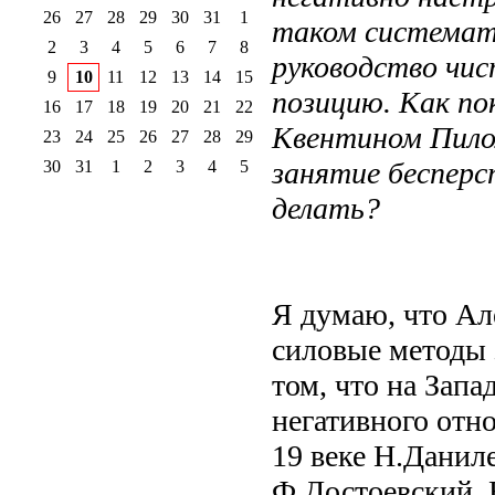
26
27
28
29
30
31
1
таком системати
2
3
4
5
6
7
8
руководство чис
9
10
11
12
13
14
15
позицию. Как по
16
17
18
19
20
21
22
Квентином Пилом
23
24
25
26
27
28
29
занятие бесперс
30
31
1
2
3
4
5
делать?
Я думаю, что Ал
силовые методы 
том, что на Запа
негативного отн
19 веке Н.Данил
Ф.Достоевский. 