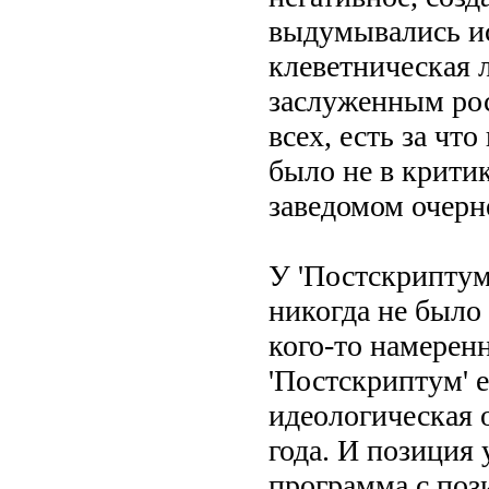
выдумывались ист
клеветническая 
заслуженным рос
всех, есть за чт
было не в критик
заведомом очерн
У 'Постскриптума
никогда не было 
кого-то намерен
'Постскриптум' е
идеологическая 
года. И позиция 
программа с поз