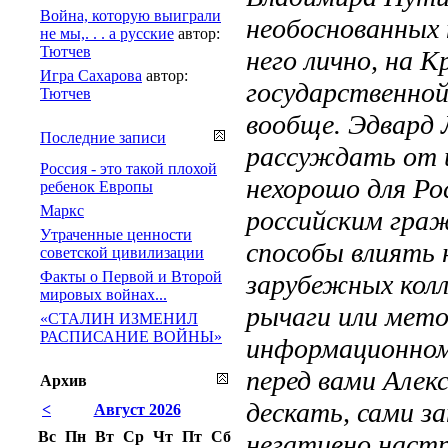
Война, которую выиграли
необоснованных
не мы,. . . а русские
автор:
Тютчев
него лично, на 
Игра Сахарова
автор:
государственной
Тютчев
вообще. Эдвард 
Последние записи
рассуждать от и
Россия - это такой плохой
нехорошо для Рос
ребенок Европы
Маркс
российским гра
Утраченные ценности
способы влиять 
советской цивилизации
Факты о Первой и Второй
зарубежных колл
мировых войнах...
рычаги или мето
«СТАЛИН ИЗМЕНИЛ
РАСПИСАНИЕ ВОЙНЫ»
информационном
перед вами Алек
Архив
дескать, сами 
<
Август 2026
Вс
Пн
Вт
Ср
Чт
Пт
Сб
негативно настр