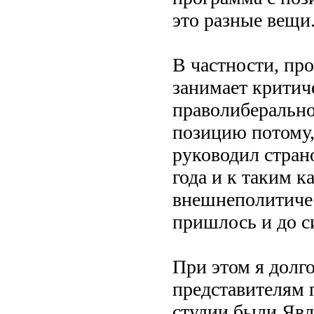
это разные вещи
В частности, пр
занимает крити
праволиберально
позицию потому,
руководил стран
года и к таким 
внешнеполитиче
пришлось и до с
При этом я долго
представителям 
студии были Явл