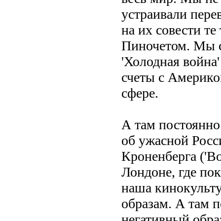
устраивали пере
на их совести т
Пиночетом. Мы с
'Холодная война
счеты с Америко
сфере.
А там постоянно
об ужасной Росс
Кроненберга ('В
Лондоне, где по
наша кинокульту
образам. А там 
негативный обра