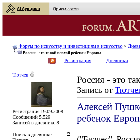
AI Аукцион
Прием лотов
Форум по искусству и инвестициям в искусство
>
Днев
Россия - это такой плохой ребенок Европы
English
| Русский
Регистрация
Дневники
Тютчев
Россия - это т
Запись от
Тютче
Алексей Пушко
Регистрация
19.09.2008
ребенок Евро
Сообщений
5,529
Записей в дневнике
8
Поиск в дневнике
("Бизнес", Росси