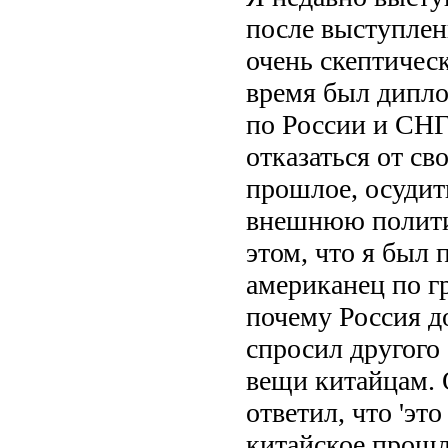
после выступлен
очень скептичес
время был дипло
по России и СНГ
отказаться от св
прошлое, осудит
внешнюю политик
этом, что я был 
американец по гр
почему Россия до
спросил другого
вещи китайцам. О
ответил, что 'эт
китайское прошло