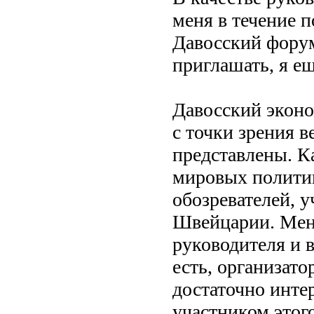
меня в течение 
Давосский форум
приглашать, я е
Давосский эконо
с точки зрения в
представлены. К
мировых политик
обозревателей, у
Швейцарии. Меня
руководителя и 
есть, организато
достаточно инте
участником этог