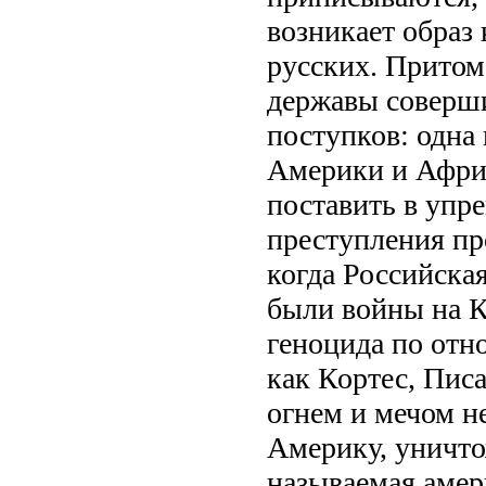
возникает образ
русских. Притом
державы соверш
поступков: одна
Америки и Африк
поставить в упр
преступления пр
когда Российска
были войны на К
геноцида по отн
как Кортес, Пис
огнем и мечом н
Америку, уничто
называемая амер