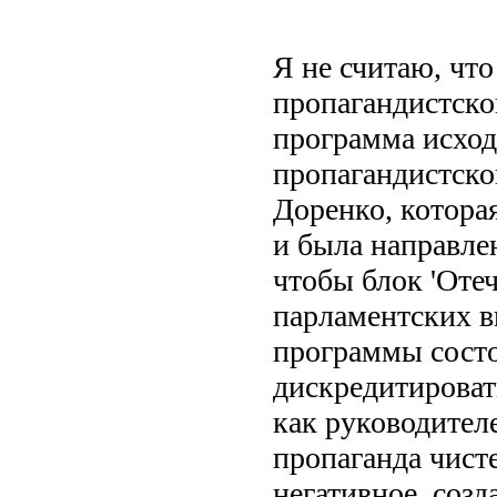
Я не считаю, чт
пропагандистско
программа исход
пропагандистско
Доренко, котора
и была направлен
чтобы блок 'Отеч
парламентских в
программы состо
дискредитирова
как руководителе
пропаганда чист
негативное, созд