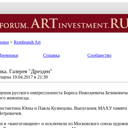
ники
>
Rembrandt Art
Дневники
Справка
Сообщество
ка. Галерея "Дрезден"
щена 19.04.2017 в 21:39
ждения русского импрессиониста Бориса Николаевича Безиковича
ого живописца.
онстантина Юона и Павла Кузнецова. Выпускник МАХУ памяти 19
Петровичев.
ли в «вангоговщине» и исключили из Московского союза художн