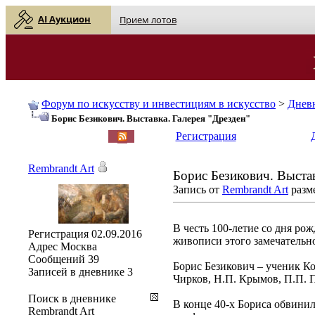
AI Аукцион
Прием лотов
Форум по искусству и инвестициям в искусство
>
Днев
Борис Безикович. Выставка. Галерея "Дрезден"
English
| Русский
Регистрация
Rembrandt Art
Борис Безикович. Выстав
Запись от
Rembrandt Art
разме
В честь 100-летие со дня ро
Регистрация
02.09.2016
живописи этого замечательн
Адрес
Москва
Сообщений
39
Борис Безикович – ученик К
Записей в дневнике
3
Чирков, Н.П. Крымов, П.П. 
Поиск в дневнике
В конце 40-х Бориса обвини
Rembrandt Art