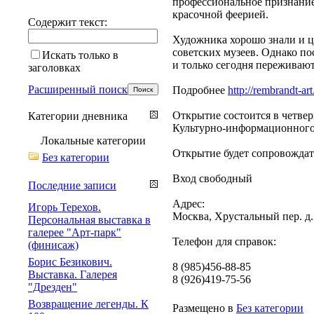
профессиональное признание.
красочной феерией.
Содержит текст:
Художника хорошо знали и це
советских музеев. Однако по
Искать только в
и только сегодня переживают
заголовках
Расширенный поиск
Подробнее
http://rembrandt-a
Открытие состоится в четвер
Категории дневника
Культурно-информационного 
Локальные категории
Открытие будет сопровождат
Без категории
Вход свободный
Последние записи
Адрес:
Игорь Терехов.
Москва, Хрустальный пер. д.
Персональная выставка в
галерее "Арт-парк"
Телефон для справок:
(финисаж)
Борис Безикович.
8 (985)456-88-85
Выставка. Галерея
8 (926)419-75-56
"Дрезден"
Возвращение легенды. К
Размещено в
Без категории