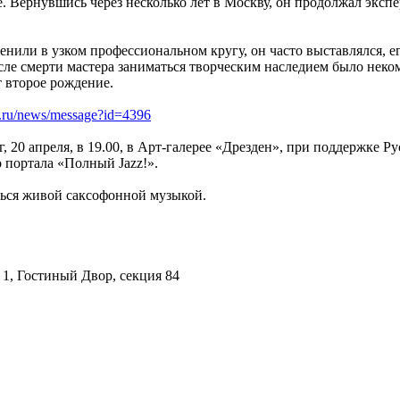
 Вернувшись через несколько лет в Москву, он продолжал экспе
нили в узком профессиональном кругу, он часто выставлялся, 
сле смерти мастера заниматься творческим наследием было неко
 второе рождение.
rt.ru/news/message?id=4396
г, 20 апреля, в 19.00, в Арт-галерее «Дрезден», при поддержке 
портала «Полный Jazz!».
ься живой саксофонной музыкой.
 1, Гостиный Двор, секция 84