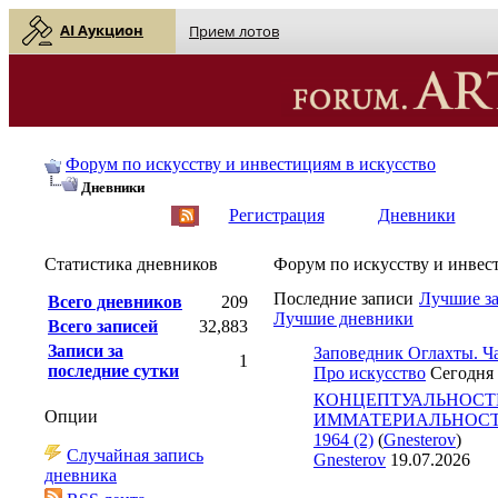
AI Аукцион
Прием лотов
Форум по искусству и инвестициям в искусство
Дневники
English
| Русский
Регистрация
Дневники
Статистика дневников
Форум по искусству и инвес
Последние записи
Лучшие з
Всего дневников
209
Лучшие дневники
Всего записей
32,883
Записи за
Заповедник Оглахты. Ча
1
последние сутки
Про искусство
Сегодня
КОНЦЕПТУАЛЬНОСТ
Опции
ИММАТЕРИАЛЬНОСТЬ 
1964 (2)
(
Gnesterov
)
Случайная запись
Gnesterov
19.07.2026
дневника