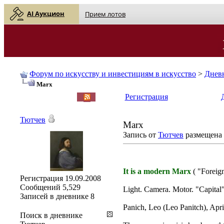
AI Аукцион
Прием лотов
Форум по искусству и инвестициям в искусство
>
Днев
Marx
English
| Русский
Регистрация
Тютчев
Marx
Запись от
Тютчев
размещена 2
It is a modern Marx
( "Foreig
Регистрация
19.09.2008
Сообщений
5,529
Light. Camera. Motor. "Capital
Записей в дневнике
8
Panich, Leo (Leo Panitch), Apri
Поиск в дневнике