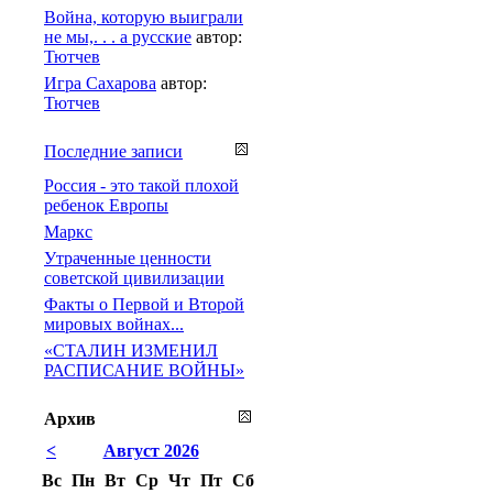
Война, которую выиграли
не мы,. . . а русские
автор:
Тютчев
Игра Сахарова
автор:
Тютчев
Последние записи
Россия - это такой плохой
ребенок Европы
Маркс
Утраченные ценности
советской цивилизации
Факты о Первой и Второй
мировых войнах...
«СТАЛИН ИЗМЕНИЛ
РАСПИСАНИЕ ВОЙНЫ»
Архив
<
Август 2026
Вс
Пн
Вт
Ср
Чт
Пт
Сб