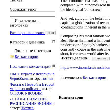
Тютчев
The economic crisis has brought
compared with hundreds sold the y
Содержит текст:
the ideological 'corkscrew'.
And yet, although the belief in 
Искать только в
capitalist globalization of recen
заголовках
'contradictions' inherent in the
Расширенный поиск
Composing his most famous work
Bear Sterns thrill and a half cen
Категории дневника
predecessor of today's bankers 
constantly coups in the instrume
Локальные категории
short, it creates a world after i
Без категории
Читать дальше...
Последние комментарии
http://www.inosmi.ru/translati
ОБСЕ играет с историей в
Размещено в
Без категории
Чернобыль
автор:
Тютчев
Факты о Первой и Второй
мировых войнах...
автор:
OTROK NIKODIM
Комментарии
«СТАЛИН ИЗМЕНИЛ
РАСПИСАНИЕ ВОЙНЫ»
автор:
Тютчев