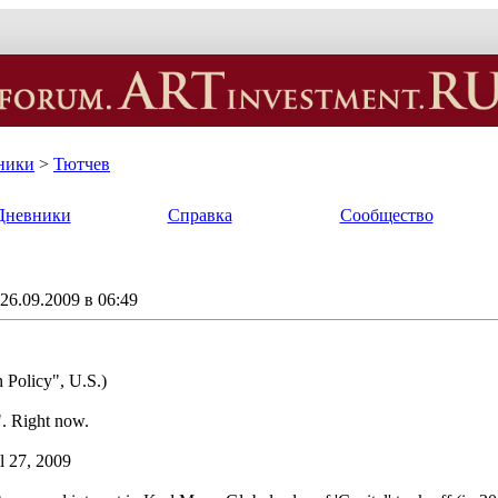
ники
>
Тютчев
Дневники
Справка
Сообщество
6.09.2009 в 06:49
n Policy", U.S.)
". Right now.
l 27, 2009