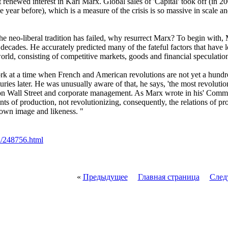
 renewed interest in Karl Marx. Global sales of 'Capital' took off (in 
ear before), which is a measure of the crisis is so massive in scale and d
the neo-liberal tradition has failed, why resurrect Marx? To begin with, 
t decades. He accurately predicted many of the fateful factors that have 
 world, consisting of competitive markets, goods and financial speculatio
 at a time when French and American revolutions are not yet a hundre
turies later. He was unusually aware of that, he says, 'the most revoluti
on Wall Street and corporate management. As Marx wrote in his' Commun
nts of production, not revolutionizing, consequently, the relations of pr
ts own image and likeness. "
on/248756.html
«
Предыдущее
Главная страница
След