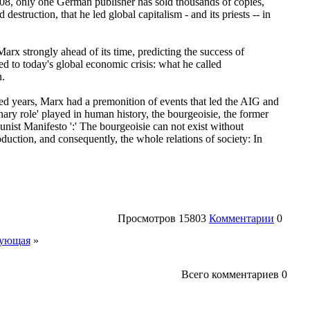
2008, only one German publisher has sold thousands of copies,
estruction, that he led global capitalism - and its priests -- in
Marx strongly ahead of its time, predicting the success of
led to today's global economic crisis: what he called
n.
d years, Marx had a premonition of events that led the AIG and
onary role' played in human history, the bourgeoisie, the former
ist Manifesto ':' The bourgeoisie can not exist without
oduction, and consequently, the whole relations of society: In
Просмотров
15803
Комментарии
0
ующая
»
Всего комментариев
0