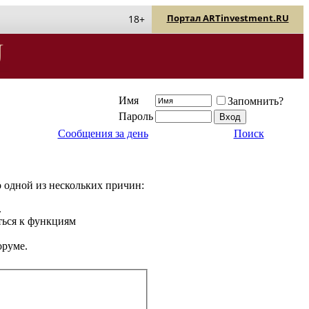
Портал ARTinvestment.RU
18+
Имя
Запомнить?
Пароль
Сообщения за день
Поиск
о одной из нескольких причин:
.
ться к функциям
оруме.